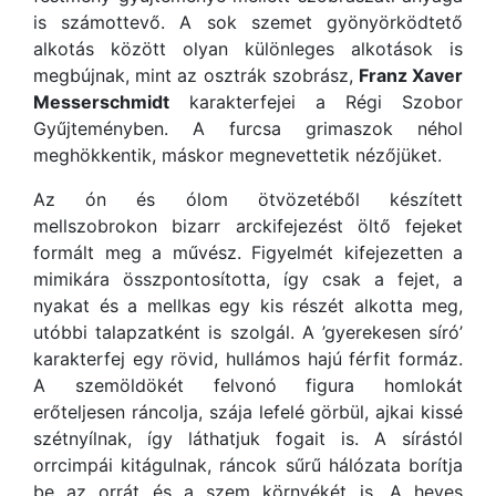
is számottevő. A sok szemet gyönyörködtető
alkotás között olyan különleges alkotások is
megbújnak, mint az osztrák szobrász,
Franz Xaver
Messerschmidt
karakterfejei a Régi Szobor
Gyűjteményben. A furcsa grimaszok néhol
meghökkentik, máskor megnevettetik nézőjüket.
Az ón és ólom ötvözetéből készített
mellszobrokon bizarr arckifejezést öltő fejeket
formált meg a művész. Figyelmét kifejezetten a
mimikára összpontosította, így csak a fejet, a
nyakat és a mellkas egy kis részét alkotta meg,
utóbbi talapzatként is szolgál. A ’gyerekesen síró’
karakterfej egy rövid, hullámos hajú férfit formáz.
A szemöldökét felvonó figura homlokát
erőteljesen ráncolja, szája lefelé görbül, ajkai kissé
szétnyílnak, így láthatjuk fogait is. A sírástól
orrcimpái kitágulnak, ráncok sűrű hálózata borítja
be az orrát és a szem környékét is. A heves