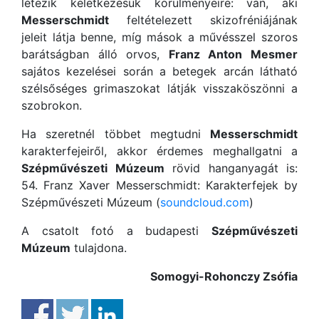
létezik keletkezésük körülményeire: van, aki
Messerschmidt
feltételezett skizofréniájának
jeleit látja benne, míg mások a művésszel szoros
barátságban álló orvos,
Franz Anton Mesmer
sajátos kezelései során a betegek arcán látható
szélsőséges grimaszokat látják visszaköszönni a
szobrokon.
Ha szeretnél többet megtudni
Messerschmidt
karakterfejeiről, akkor érdemes meghallgatni a
Szépművészeti Múzeum
rövid hanganyagát is:
54. Franz Xaver Messerschmidt: Karakterfejek by
Szépművészeti Múzeum (
soundcloud.com
)
A csatolt fotó a budapesti
Szépművészeti
Múzeum
tulajdona.
Somogyi-Rohonczy Zsófia