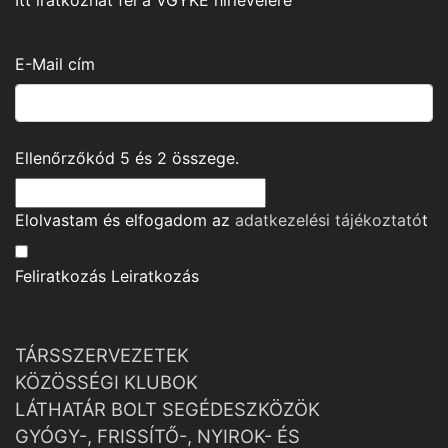
Itt iratkozhat fel a VGYKE hírlevelére
E-Mail cím
Ellenőrzőkód
5
és
2
összege.
Elolvastam és elfogadom az
adatkezelési tájékoztató
t
Feliratkozás
Leiratkozás
TÁRSSZERVEZETEK
KÖZÖSSÉGI KLUBOK
LÁTHATÁR BOLT SEGÉDESZKÖZÖK
GYÓGY-, FRISSÍTŐ-, NYIROK- ÉS