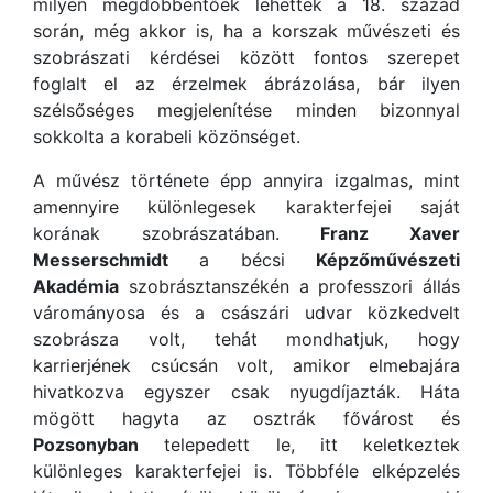
milyen megdöbbentőek lehettek a 18. század
során, még akkor is, ha a korszak művészeti és
szobrászati kérdései között fontos szerepet
foglalt el az érzelmek ábrázolása, bár ilyen
szélsőséges megjelenítése minden bizonnyal
sokkolta a korabeli közönséget.
A művész története épp annyira izgalmas, mint
amennyire különlegesek karakterfejei saját
korának szobrászatában.
Franz Xaver
Messerschmidt
a bécsi
Képzőművészeti
Akadémia
szobrásztanszékén a professzori állás
várományosa és a császári udvar közkedvelt
szobrásza volt, tehát mondhatjuk, hogy
karrierjének csúcsán volt, amikor elmebajára
hivatkozva egyszer csak nyugdíjazták. Háta
mögött hagyta az osztrák fővárost és
Pozsonyban
telepedett le, itt keletkeztek
különleges karakterfejei is. Többféle elképzelés