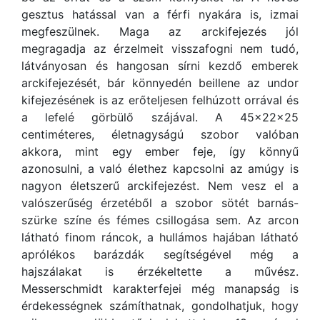
gesztus hatással van a férfi nyakára is, izmai
megfeszülnek. Maga az arckifejezés jól
megragadja az érzelmeit visszafogni nem tudó,
látványosan és hangosan sírni kezdő emberek
arckifejezését, bár könnyedén beillene az undor
kifejezésének is az erőteljesen felhúzott orrával és
a lefelé görbülő szájával. A 45x22x25
centiméteres, életnagyságú szobor valóban
akkora, mint egy ember feje, így könnyű
azonosulni, a való élethez kapcsolni az amúgy is
nagyon életszerű arckifejezést. Nem vesz el a
valószerűség érzetéből a szobor sötét barnás-
szürke színe és fémes csillogása sem. Az arcon
látható finom ráncok, a hullámos hajában látható
aprólékos barázdák segítségével még a
hajszálakat is érzékeltette a művész.
Messerschmidt karakterfejei még manapság is
érdekességnek számíthatnak, gondolhatjuk, hogy