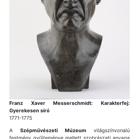
Franz Xaver Messerschmidt: Karakterfej:
Gyerekesen síró
1771-1775
A
Szépművészeti Múzeum
világszínvonalú
festmény gyűjteménye mellett szobrászati anyaga