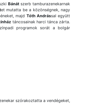
szki
Bánát
szerb tamburazenekarnak
t
et mutatta be a közönségnek, nagy
 éneket, majd
Tóth András
sal együtt
zínház
táncosainak harci tánca zárta.
színpadi programok sorát a bolgár
zenekar szórakoztatta a vendégeket,