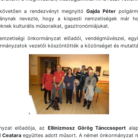
 követően a rendezvényt megnyitó
Gajda Péter
polgárme
ánynak nevezte, hogy a kispesti nemzetiségek már ho
nek kulturális műsoraikat, gasztronómiájukat.
nemzetiségi önkormányzat előadói, vendégművészei, egy
rmányzatok vezetői köszöntötték a közönséget és mutatták
nyzat előadója, az
Ellinizmosz Görög Tánccsoport
alap
l Ceatara
együttes adott műsort. A német önkormányzat 