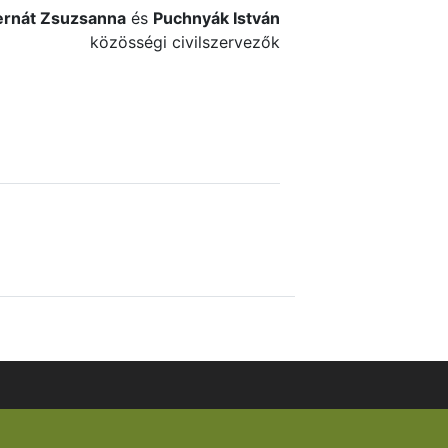
ernát Zsuzsanna
és
Puchnyák István
közösségi civilszervezők