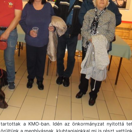
tartottak a KMO-ban. Idén az önkormányzat nyitottá tet
 örültünk a meghívásnak, klubtagjainkkal mi is részt vettünk