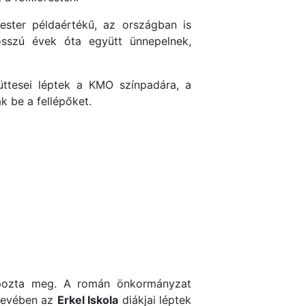
ster példaértékű, az országban is
sszú évek óta együtt ünnepelnek,
üttesei léptek a KMO színpadára, a
 be a fellépőket.
ozta meg. A román önkormányzat
nevében az
Erkel Iskola
diákjai léptek