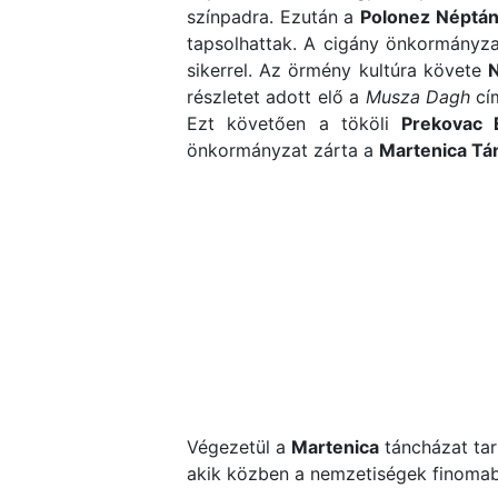
színpadra. Ezután a
Polonez Néptá
tapsolhattak. A cigány önkormányza
sikerrel. Az örmény kultúra követe
N
részletet adott elő a
Musza Dagh
cí
Ezt követően a tököli
Prekovac 
önkormányzat zárta a
Martenica Tá
Végezetül a
Martenica
táncházat tar
akik közben a nemzetiségek finomabb