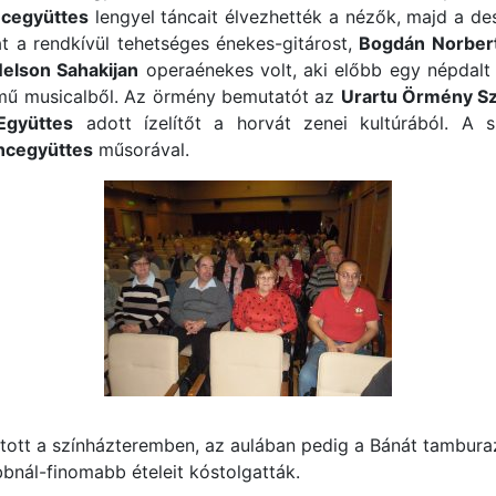
ncegyüttes
lengyel táncait élvezhették a nézők, majd a de
t a rendkívül tehetséges énekes-gitárost,
Bogdán Norber
elson Sahakijan
operaénekes volt, aki előbb egy népdalt
mű musicalből. Az örmény bemutatót az
Urartu Örmény S
Együttes
adott ízelítőt a horvát zenei kultúrából. A 
ncegyüttes
műsorával.
tott a színházteremben, az aulában pedig a Bánát tambura
nál-finomabb ételeit kóstolgatták.