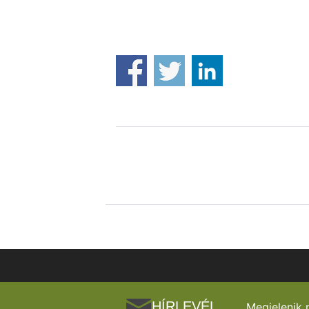
HÍRLEVÉL
Megjelenik 