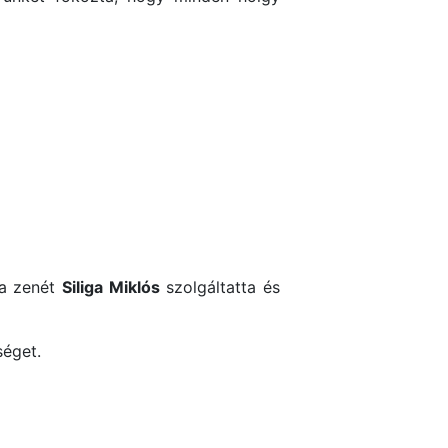
 a zenét
Siliga Miklós
szolgáltatta és
séget.