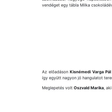
vendéget egy tábla Milka csokoládév
Az előadáson
Kisnémedi Varga Pál
így együtt nagyon jó hangulatot tere
Meglepetés volt
Oszvald Marika
, ak