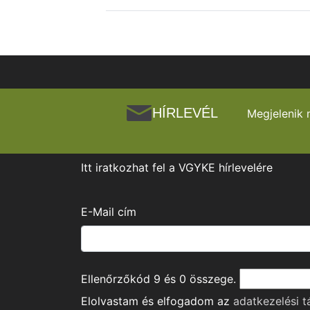
HÍRLEVÉL
Megjelenik 
Itt iratkozhat fel a VGYKE hírlevelére
E-Mail cím
Ellenőrzőkód
9
és
0
összege.
Elolvastam és elfogadom az
adatkezelési t