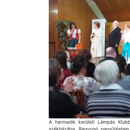
A harmadik kerületi Lámpás Klub
székházába. Ragyogó napsütésben 