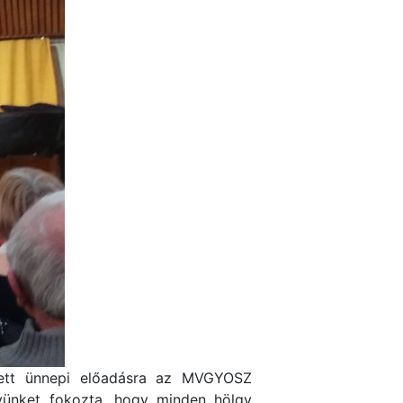
zett ünnepi előadásra az MVGYOSZ
vünket fokozta, hogy minden hölgy