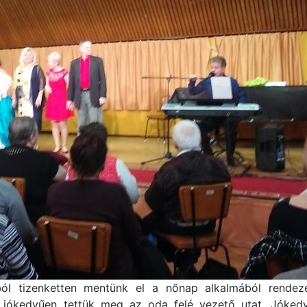
ból tizenketten mentünk el a nőnap alkalmából rende
jókedvűen tettük meg az oda felé vezető utat. Jóked