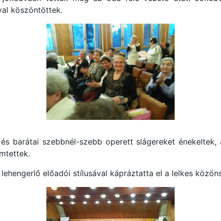
al köszöntöttek.
és barátai szebbnél-szebb operett slágereket énekeltek,
mtettek.
i lehengerlő előadói stílusával kápráztatta el a lelkes közön