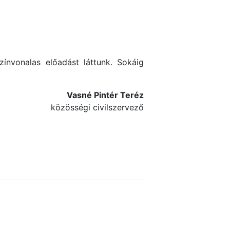
ínvonalas előadást láttunk. Sokáig
Vasné Pintér Teréz
közösségi civilszervező