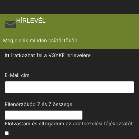
HÍRLEVÉL
Megjelenik minden csütörtökön
Itt iratkozhat fel a VGYKE hírlevelére
E-Mail cím
Ellenőrzőkód
7
és
7
összege.
Elolvastam és elfogadom az
adatkezelési tájékoztató
t