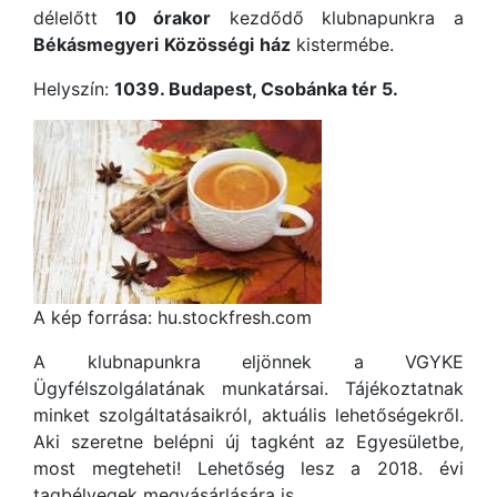
délelőtt
10 órakor
kezdődő klubnapunkra a
Békásmegyeri
Közösségi
ház
kistermébe.
Helyszín:
1039. Budapest, Csobánka tér 5.
A kép forrása: hu.stockfresh.com
A klubnapunkra eljönnek a VGYKE
Ügyfélszolgálatának munkatársai. Tájékoztatnak
minket szolgáltatásaikról, aktuális lehetőségekről.
Aki szeretne belépni új tagként az Egyesületbe,
most megteheti! Lehetőség lesz a 2018. évi
tagbélyegek megvásárlására is.