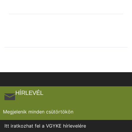
HÍRLEVÉL
Megjelenik minden csütörtökön
Itt iratkozhat fel a VGYKE hírlevelére