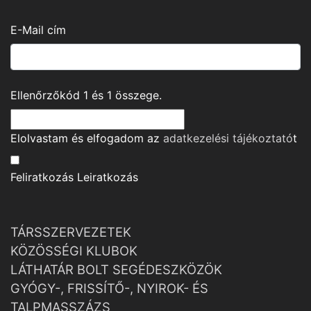
E-Mail cím
Ellenőrzőkód
1
és
1
összege.
Elolvastam és elfogadom az
adatkezelési tájékoztató
t
Feliratkozás
Leiratkozás
TÁRSSZERVEZETEK
KÖZÖSSÉGI KLUBOK
LÁTHATÁR BOLT SEGÉDESZKÖZÖK
GYÓGY-, FRISSÍTŐ-, NYIROK- ÉS
TALPMASSZÁZS