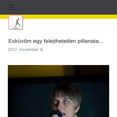
Esküvőm egy felejthetetlen pillanata…
2017. november 6.