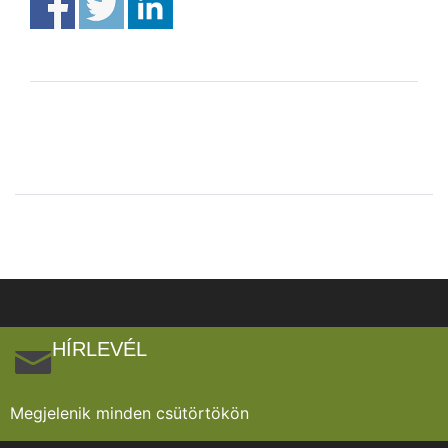
HÍRLEVÉL
Megjelenik minden csütörtökön