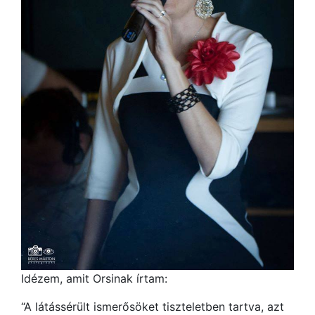
Idézem, amit Orsinak írtam:
“A látássérült ismerősöket tiszteletben tartva, azt