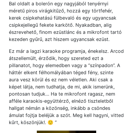
Bal oldalt a bolerón egy nagyjából tenyérnyi
méretű piros virágkitűző, hozzá egy törtfehér,
kerek csipkehatású fülbevaló és egy ugyancsak
csipkejellegű fekete karkötő. Nyakadban, alig
észrevehető, finom ezüstlánc és a mikrofont tartó
kezeden gyűrű, azt hiszem ugyancsak ezüst.
Ez már a lagzi karaoke programja, énekelsz. Arcod
átszellemült, érződik, hogy szereted ezt a
pillanatot, hogy elemedben vagy a “színpadon”. A
háttér elkent félhomályában téged fény, szinte
aura vesz körül és ez nem véletlen. Aki csak a
képet látja, nem tudhatja, de mi, akik ismerünk,
pontosan tudjuk… Ha te mikrofont ragasz, nem
afféle karaokis-együttérző, elnéző tiszteletből
hallgat némán a közönség, inkább a csöndes
ámulat fojtja beléjük a szót. Meg kell hagyni, vitted
kűrt, köszönjük!. 🙂 ”