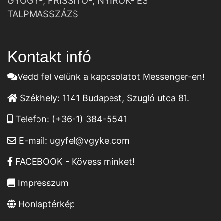
GYÓGY-, FRISSÍTŐ-, NYIROK- ÉS
TALPMASSZÁZS
Kontakt infó
Vedd fel velünk a kapcsolatot Messenger-en!
Székhely:
1141 Budapest, Szugló utca 81.
Telefon:
(+36-1) 384-5541
E-mail:
ugyfel@vgyke.com
FACEBOOK - Kövess minket!
Impresszum
Honlaptérkép