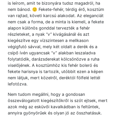
is leírom, amit te bizonyára tudsz magadról, ha
nem bánod. 🙂 Fekete-fehér, térdig érő, kosztüm
van rajtad, követi karcsú alakodat. Az eleganciát
nem csak a forma, de a minta is kiemeli, a fekete
alapon különös gonddal tervezték a fehér
részleteket, a nyak “v” kivágásánál és azt
kiegészítve egy vízszintesen a mellkason
végigfutó sávval, mely két oldalt a derék és a
csípő ívén ugyancsak “v” alakban leszaladva
folytatódik, darázsderekat kölcsönözve a ruha
viselőjének. A kosztümhöz kis fehér boleró és
fekete harisnya is tartozik, utóbbit ezen a képen
nem látjuk, mert közelről, deréktól fölfelé lettél
lefotózva.
Nem tudom megállni, hogy a gondosan
összeválogatott kiegészítőkről is szót ejtsek, mert
azok még az esküvői kavalkádban is feltűntek,
annyira gyönyörűek és olyan jó az összhatásuk.