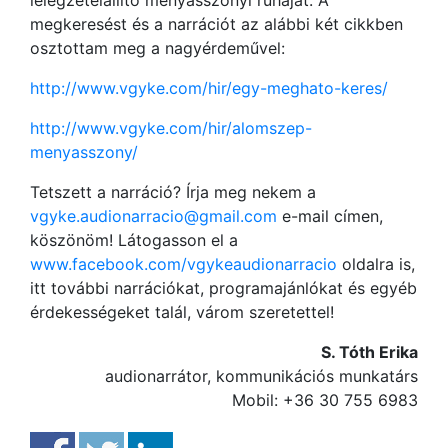
lélegzetelállító menyasszonyi ruháját. A
megkeresést és a narrációt az alábbi két cikkben
osztottam meg a nagyérdeművel:
http://www.vgyke.com/hir/egy-meghato-keres/
http://www.vgyke.com/hir/alomszep-
menyasszony/
Tetszett a narráció? Írja meg nekem a
vgyke.audionarracio@gmail.com
e-mail címen,
köszönöm! Látogasson el a
www.facebook.com/vgykeaudionarracio
oldalra is,
itt további narrációkat, programajánlókat és egyéb
érdekességeket talál, várom szeretettel!
S. Tóth Erika
audionarrátor, kommunikációs munkatárs
Mobil: +36 30 755 6983