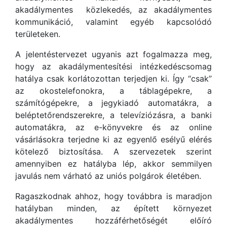
akadálymentes közlekedés, az akadálymentes
kommunikáció, valamint egyéb kapcsolódó
területeken.
A jelentéstervezet ugyanis azt fogalmazza meg,
hogy az akadálymentesítési intézkedéscsomag
hatálya csak korlátozottan terjedjen ki. Így “csak”
az okostelefonokra, a táblagépekre, a
számítógépekre, a jegykiadó automatákra, a
beléptetőrendszerekre, a televíziózásra, a banki
automatákra, az e-könyvekre és az online
vásárlásokra terjedne ki az egyenlő esélyű elérés
kötelező biztosítása. A szervezetek szerint
amennyiben ez hatályba lép, akkor semmilyen
javulás nem várható az uniós polgárok életében.
Ragaszkodnak ahhoz, hogy továbbra is maradjon
hatályban minden, az épített környezet
akadálymentes hozzáférhetőségét előíró