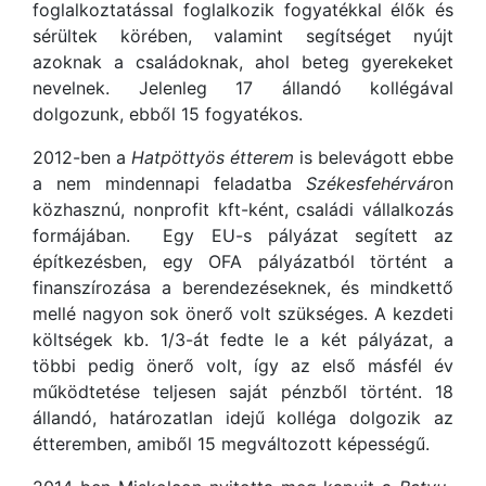
foglalkoztatással foglalkozik fogyatékkal élők és
sérültek körében, valamint segítséget nyújt
azoknak a családoknak, ahol beteg gyerekeket
nevelnek. Jelenleg 17 állandó kollégával
dolgozunk, ebből 15 fogyatékos.
2012-ben a
Hatpöttyös étterem
is belevágott ebbe
a nem mindennapi feladatba
Székesfehérvár
on
közhasznú, nonprofit kft-ként, családi vállalkozás
formájában. Egy EU-s pályázat segített az
építkezésben, egy OFA pályázatból történt a
finanszírozása a berendezéseknek, és mindkettő
mellé nagyon sok önerő volt szükséges. A kezdeti
költségek kb. 1/3-át fedte le a két pályázat, a
többi pedig önerő volt, így az első másfél év
működtetése teljesen saját pénzből történt. 18
állandó, határozatlan idejű kolléga dolgozik az
étteremben, amiből 15 megváltozott képességű.