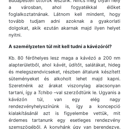
Budapesten úttörők leszünk. Nincs még olyan hely
a városban, ahol fogyatékkal élőket
foglalkoztatnának. Látnom kell mindent, hogy
tovább tudjam adni azoknak a gyakorlati
dolgokat, akik ezután akarnak majd ilyen helyet
nyitni.
A személyzeten túl mit kell tudni a kávézóról?
Kb. 80 férőhelyes lesz maga a kávézó a 200 nm
alapterületből, ahol kávét, üdítőt, salátákat, hideg
és melegszendvicseket, részben általunk készített
süteményeket és alkoholt lehet majd kapni.
Szeretnénk az árakat viszonylag alacsonyan
tartani, így a
Tchibo –
val szerződtünk le. Ugyanis a
kávézón túl, van egy elég nagy
rendezvényhelyszínünk is, így a koncepció
kialakításánál azt is figyelembe vettük, mit
érdemes tartanunk egy esetleges rendezvény
szemszögéből. A konyhánk úgy van berendezve,