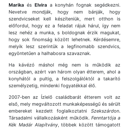
Marika
és
Elvira
a konyhán fognak segédkezni.
Nevetve mondják, hogy nem bánják, hogy
szendvicseket kell készíteniük, mert otthon is
előfordul, hogy ez a feladat rájuk hárul, így nem
lesz nehéz a munka, s boldognak érzik magukat,
hogy sok finomság között lehetnek. Kérdésemre,
melyik lesz szerintük a legfinomabb szendvics,
egyöntetűen a halhabosra szavaznak.
Ha kávézó máshol még nem is működik az
országban, azért van három olyan étterem, ahol a
konyhától a pultig, a felszolgálóktól a takarító
személyzetig, mindenki fogyatékkal élő.
2007-ben az Ízlelő családbarát étterem volt az
első, mely megváltozott munkaképességű és sérült
embereket kezdett foglalkoztatni
Szekszárd
on.
Társadalmi vállalkozásként működik.
Fenntartója a
Kék Madár Alapítvány
, többek között támogatott