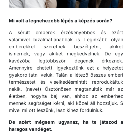
Mi volt a legnehezebb lépés a képzés során?
A sérült emberek érzékenyebbek és ezért
valamivel bizalmatlanabbak is. Leginkább olyan
emberekkel szeretnek beszélgetni, akiket
ismernek, vagy akiket megkedvelnek. De egy
kávézóba legtöbbször idegenek érkeznek.
Amennyire lehetett, igyekeztünk ezt a helyzetet
gyakoroltatni velük. Talán a létező összes emberi
természetet és viselkedésmintát reprodukáltuk
nekik. (nevet) Ösztönösen megtanulták már az
életben, hogyha baj van, ahhoz az emberhez
mennek segítséget kérni, aki közel áll hozzájuk. S
mivel mi ott leszünk, lesz kihez fordulniuk.
De azért mégsem ugyanaz, ha te játszod a
haragos vendéget.