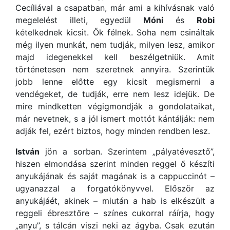
Cecíliával a csapatban, már ami a kihívásnak való
megelelést illeti, egyedül
Móni
és
Robi
kételkednek kicsit. Ők félnek. Soha nem csináltak
még ilyen munkát, nem tudják, milyen lesz, amikor
majd idegenekkel kell beszélgetniük. Amit
történetesen nem szeretnek annyira. Szerintük
jobb lenne előtte egy kicsit megismerni a
vendégeket, de tudják, erre nem lesz idejük. De
mire mindketten végigmondják a gondolataikat,
már nevetnek, s a jól ismert mottót kántálják: nem
adják fel, ezért biztos, hogy minden rendben lesz.
István
jön a sorban. Szerintem „pályatévesztő”,
hiszen elmondása szerint minden reggel ő készíti
anyukájának és saját magának is a cappuccinót –
ugyanazzal a forgatókönyvvel. Először az
anyukájáét, akinek – miután a hab is elkészült a
reggeli ébresztőre – színes cukorral ráírja, hogy
„anyu”, s tálcán viszi neki az ágyba. Csak ezután