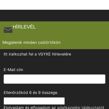
HÍRLEVÉL
Megjelenik minden csütörtökön
Itt iratkozhat fel a VGYKE hírlevelére
E-Mail cím
Ellenőrzőkód
6
és
9
összege.
Elolvastam és elfogadom az
adatkezelési tájékoztató
t