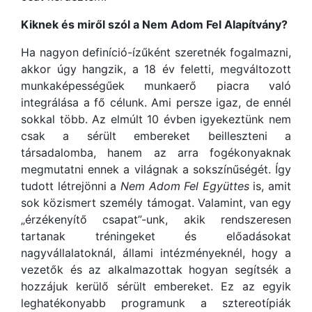
Kiknek és miről szól a Nem Adom Fel Alapítvány?
Ha nagyon definíció-ízűként szeretnék fogalmazni,
akkor úgy hangzik, a 18 év feletti, megváltozott
munkaképességűek munkaerő piacra való
integrálása a fő célunk. Ami persze igaz, de ennél
sokkal több. Az elmúlt 10 évben igyekeztünk nem
csak a sérült embereket beilleszteni a
társadalomba, hanem az arra fogékonyaknak
megmutatni ennek a világnak a sokszínűségét. Így
tudott létrejönni a
Nem Adom Fel Együttes
is, amit
sok közismert személy támogat. Valamint, van egy
„érzékenyítő csapat”-unk, akik rendszeresen
tartanak tréningeket és előadásokat
nagyvállalatoknál, állami intézményeknél, hogy a
vezetők és az alkalmazottak hogyan segítsék a
hozzájuk kerülő sérült embereket. Ez az egyik
leghatékonyabb programunk a sztereotípiák