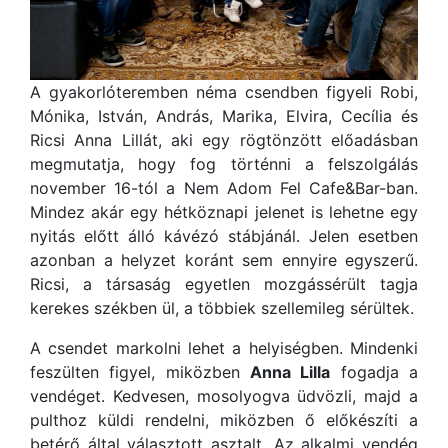
A gyakorlóteremben néma csendben figyeli Robi,
Mónika, István, András, Marika, Elvira, Cecília és
Ricsi Anna Lillát, aki egy rögtönzött előadásban
megmutatja, hogy fog történni a felszolgálás
november 16-tól a Nem Adom Fel Cafe&Bar-ban.
Mindez akár egy hétköznapi jelenet is lehetne egy
nyitás előtt álló kávézó stábjánál. Jelen esetben
azonban a helyzet koránt sem ennyire egyszerű.
Ricsi, a társaság egyetlen mozgássérült tagja
kerekes székben ül, a többiek szellemileg sérültek.
A csendet markolni lehet a helyiségben. Mindenki
feszülten figyel, miközben
Anna Lilla
fogadja a
vendéget. Kedvesen, mosolyogva üdvözli, majd a
pulthoz küldi rendelni, miközben ő előkészíti a
betérő által választott asztalt. Az alkalmi vendég