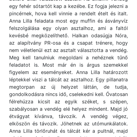
egy fehér sótartót kap a kezébe. Ez fogja jelezni a
pincérnek, hova kell vinnie a rendelt ételt és italt.
Anna Lilla feladata most egy muffin és ásványvíz
felszolgálása egy olyan asztalhoz, ami a faltól
kevésbé megközelíthető. Halkan odasúgja Nóra,
az alapítvány PR-osa és a csapat trénere, hogy
nem véletlenül ezt az asztalt választotta a vendég.
Meg kell tanulniuk megoldani a nehéznek tűnő
feladatot is. Most már én is árgus szemekkel
figyelem az eseményeket. Anna Lilla határozott
léptekkel viszi a tálcát az asztalhoz. Egy pillanatra
megtorpan az új helyzet láttán, de tudja,
gondolkodásra nincs idő, cselekedni kell. Óvatosan
félrehúzza kicsit az egyik széket, s szépen,
szabályosan a vendég elé helyez mindent. Majd jó
étvágyat kívánva, távozik. A vendég végez,
elköszön és távozik. Jöhetnek az utómunkálatok.
Anna Lilla törlőruhát és tálcát kér a pultnál, majd