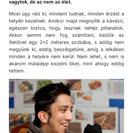
vagytok, de az nem az élet.
Most úgy néz ki, mindent tudnak, minden érzést a
helyén kezelnek. Amikor majd megnyílik a kávézó,
egészen biztos, hogy lesznek nehéz pillanatok.
Akkor semmi nem fog számítani, beülök az
illetővel egy 2*2 méteres szobába, s addig nem
megyünk ki, addig beszélgetünk, amíg a lelkében
minden a helyére nem kerül. Nem lehet, s nem is
akarom másképp kezelni őket, mint ahogy eddig
tettem.