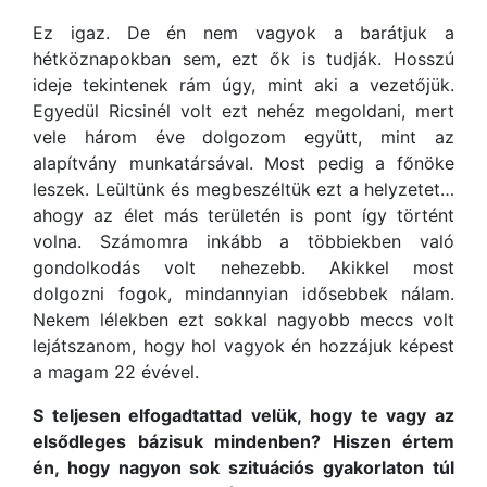
Ez igaz. De én nem vagyok a barátjuk a
hétköznapokban sem, ezt ők is tudják. Hosszú
ideje tekintenek rám úgy, mint aki a vezetőjük.
Egyedül Ricsinél volt ezt nehéz megoldani, mert
vele három éve dolgozom együtt, mint az
alapítvány munkatársával. Most pedig a főnöke
leszek. Leültünk és megbeszéltük ezt a helyzetet…
ahogy az élet más területén is pont így történt
volna. Számomra inkább a többiekben való
gondolkodás volt nehezebb. Akikkel most
dolgozni fogok, mindannyian idősebbek nálam.
Nekem lélekben ezt sokkal nagyobb meccs volt
lejátszanom, hogy hol vagyok én hozzájuk képest
a magam 22 évével.
S teljesen elfogadtattad velük, hogy te vagy az
elsődleges bázisuk mindenben? Hiszen értem
én, hogy nagyon sok szituációs gyakorlaton túl