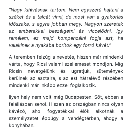
“Nagy kihívásnak tartom. Nem egyszerű hajtani a
széket és a tálcát vinni, de most van a gyakorlás
időszaka, s egyre jobban megy. Nagyon szeretek
az emberekkel beszélgetni és viccelődni, így
remélem, ez majd kompenzálni fogja azt, ha
valakinek a nyakába borítok egy forró kávét.”
A teremben felzúg a nevetés, hiszen már mindenki
várta, hogy Ricsi valami szellemeset mondjon. Míg
Ricsin nevetgélünk és ugratjuk, sütemények
kerülnek az asztalra, s az est hátralévő részében
mindenki már inkább ezzel foglalkozik.
Ilyen hely nem volt még Budapesten. Sőt, ebben a
felállásban sehol. Hiszen az országban nincs olyan
kávézó, ahol fogyatékkal élők alkotnák a
személyzetet éppúgy a vendégtérben, ahogy a
konyhában.