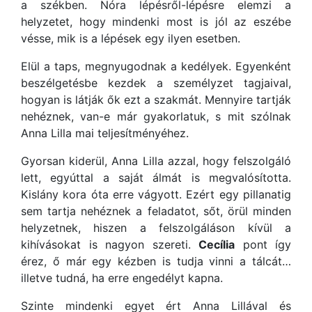
a székben. Nóra lépésről-lépésre elemzi a
helyzetet, hogy mindenki most is jól az eszébe
vésse, mik is a lépések egy ilyen esetben.
Elül a taps, megnyugodnak a kedélyek. Egyenként
beszélgetésbe kezdek a személyzet tagjaival,
hogyan is látják ők ezt a szakmát. Mennyire tartják
nehéznek, van-e már gyakorlatuk, s mit szólnak
Anna Lilla mai teljesítményéhez.
Gyorsan kiderül, Anna Lilla azzal, hogy felszolgáló
lett, egyúttal a saját álmát is megvalósította.
Kislány kora óta erre vágyott. Ezért egy pillanatig
sem tartja nehéznek a feladatot, sőt, örül minden
helyzetnek, hiszen a felszolgáláson kívül a
kihívásokat is nagyon szereti.
Cecília
pont így
érez, ő már egy kézben is tudja vinni a tálcát…
illetve tudná, ha erre engedélyt kapna.
Szinte mindenki egyet ért Anna Lillával és