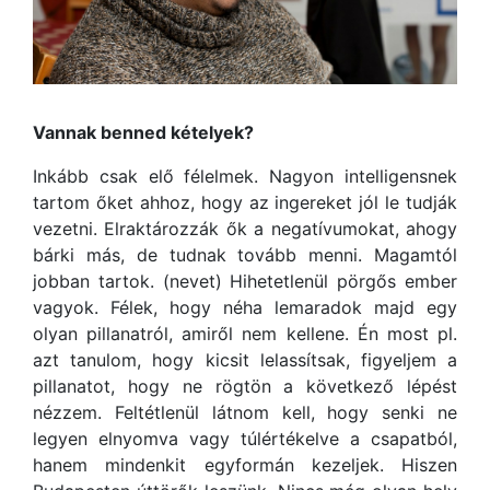
Vannak benned kételyek?
Inkább csak elő félelmek. Nagyon intelligensnek
tartom őket ahhoz, hogy az ingereket jól le tudják
vezetni. Elraktározzák ők a negatívumokat, ahogy
bárki más, de tudnak tovább menni. Magamtól
jobban tartok. (nevet) Hihetetlenül pörgős ember
vagyok. Félek, hogy néha lemaradok majd egy
olyan pillanatról, amiről nem kellene. Én most pl.
azt tanulom, hogy kicsit lelassítsak, figyeljem a
pillanatot, hogy ne rögtön a következő lépést
nézzem. Feltétlenül látnom kell, hogy senki ne
legyen elnyomva vagy túlértékelve a csapatból,
hanem mindenkit egyformán kezeljek. Hiszen