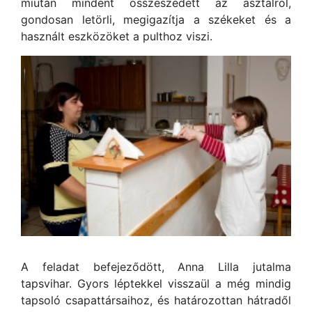
miután mindent összeszedett az asztalról,
gondosan letörli, megigazítja a székeket és a
használt eszközöket a pulthoz viszi.
A feladat befejeződött, Anna Lilla jutalma
tapsvihar. Gyors léptekkel visszaül a még mindig
tapsoló csapattársaihoz, és határozottan hátradől