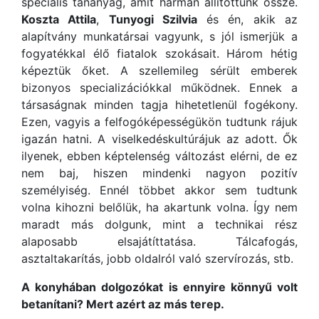
speciális tananyag, amit hárman állítottunk össze.
Koszta Attila
,
Tunyogi Szilvia
és én, akik az
alapítvány munkatársai vagyunk, s jól ismerjük a
fogyatékkal élő fiatalok szokásait. Három hétig
képeztük őket. A szellemileg sérült emberek
bizonyos specializációkkal működnek. Ennek a
társaságnak minden tagja hihetetlenül fogékony.
Ezen, vagyis a felfogóképességükön tudtunk rájuk
igazán hatni. A viselkedéskultúrájuk az adott. Ők
ilyenek, ebben képtelenség változást elérni, de ez
nem baj, hiszen mindenki nagyon pozitív
személyiség. Ennél többet akkor sem tudtunk
volna kihozni belőlük, ha akartunk volna. Így nem
maradt más dolgunk, mint a technikai rész
alaposabb elsajátíttatása. Tálcafogás,
asztaltakarítás, jobb oldalról való szervírozás, stb.
A
konyhában dolgozókat is ennyire könnyű volt
betanítani? Mert azért az más terep.