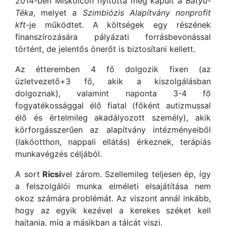
2014-ben Miskolcon nyitotta meg kapuit a
Batyu-
Téka
, melyet a
Szimbiózis Alapítvány nonprofit
kft
-je működtet. A költségek egy részének
finanszírozására pályázati forrásbevonással
történt, de jelentős önerőt is biztosítani kellett.
Az étteremben 4 fő dolgozik fixen (az
üzletvezető+3 fő, akik a kiszolgálásban
dolgoznak), valamint naponta 3-4 fő
fogyatékossággal élő fiatal (főként autizmussal
élő és értelmileg akadályozott személy), akik
körforgásszerűen az alapítvány intézményeiből
(lakóotthon, nappali ellátás) érkeznek, terápiás
munkavégzés céljából.
A sort
Ricsi
vel zárom. Szellemileg teljesen ép, így
a felszolgálói munka elméleti elsajátítása nem
okoz számára problémát. Az viszont annál inkább,
hogy az egyik kezével a kerekes széket kell
hajtania, míg a másikban a tálcát viszi.