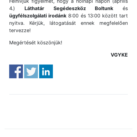
Felhívjuk figyelmét, hogy a holnapi napon (április
4.)
Láthatár Segédeszköz Boltunk
és
ügyfélszolgálati irodánk
8:00 és 13:00 között tart
nyitva. Kérjük, látogatását ennek megfelelően
tervezze!
Megértését köszönjük!
VGYKE