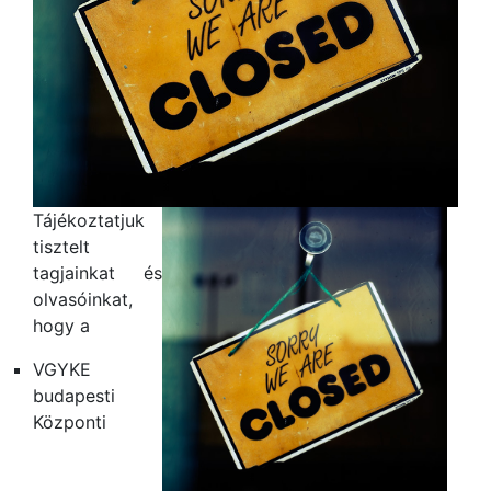
Tájékoztatjuk
tisztelt
tagjainkat és
olvasóinkat,
hogy a
VGYKE
budapesti
Központi