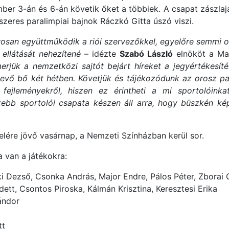
mber 3-án és 6-án követik őket a többiek. A csapat zászla
tszeres paralimpiai bajnok Ráczkó Gitta úszó viszi.
rosan együttműködik a riói szervezőkkel, egyelőre semmi 
 ellátását nehezítené
– idézte
Szabó László
elnököt a Mag
rjük a nemzetközi sajtót bejárt híreket a jegyértékesítés
levő bő két hétben. Követjük és tájékozódunk az orosz pa
 fejleményekről, hiszen ez érintheti a mi sportolóinka
b sportolói csapata készen áll arra, hogy büszkén képvis
elére jövő vasárnap, a Nemzeti Színházban kerül sor.
 van a játékokra:
ecki Dezső, Csonka András, Major Endre, Pálos Péter, Zborai 
nadett, Csontos Piroska, Kálmán Krisztina, Keresztesi Erika
ándor
tt