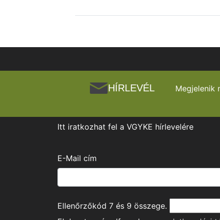
HÍRLEVÉL
Megjelenik 
Itt iratkozhat fel a VGYKE hírlevelére
E-Mail cím
Ellenőrzőkód
7
és
9
összege.