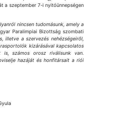
ját a szeptember 7-i nyitóünnepségen
olyanról nincsen tudomásunk, amely a
yar Paralimpiai Bizottság szombati
, illetve a szervezés nehézségeiről,
rasportolók kizárásával kapcsolatos
t is, számos orosz riválisunk van.
elje hazáját és honfitársait a riói
Gyula