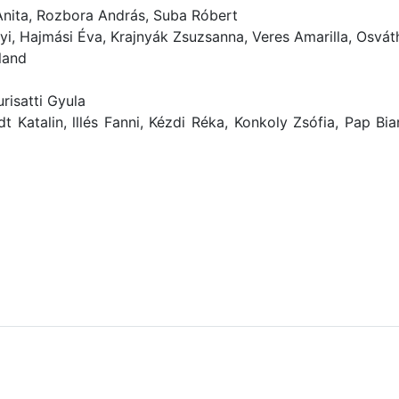
 Anita, Rozbora András, Suba Róbert
yi, Hajmási Éva, Krajnyák Zsuzsanna, Veres Amarilla, Osvát
land
urisatti Gyula
t Katalin, lllés Fanni, Kézdi Réka, Konkoly Zsófia, Pap B