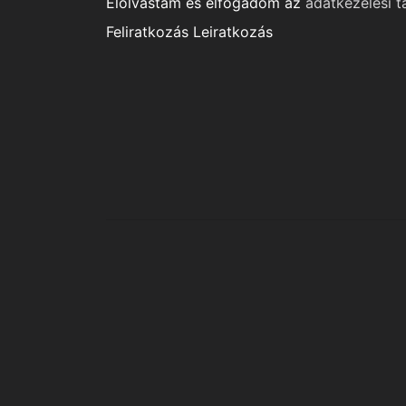
Elolvastam és elfogadom az
adatkezelési t
Feliratkozás
Leiratkozás