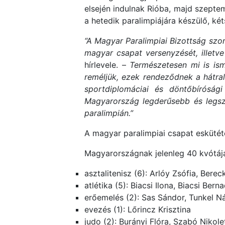
elsején indulnak Rióba, majd szepte
a hetedik paralimpiájára készülő, ké
“A Magyar Paralimpiai Bizottság szo
magyar csapat versenyzését, illetve
hírlevele. –
Természetesen mi is isme
reméljük, ezek rendeződnek a hátra
sportdiplomáciai és döntőbírósági
Magyarország legderűsebb és legszeb
paralimpián.”
A magyar paralimpiai csapat eskütét
Magyarországnak jelenleg 40 kvótája
asztalitenisz (6): Arlóy Zsófia, Ber
atlétika (5): Biacsi Ilona, Biacsi Ber
erőemelés (2): Sas Sándor, Tunkel N
evezés (1): Lőrincz Krisztina
judo (2): Burányi Flóra, Szabó Nikole