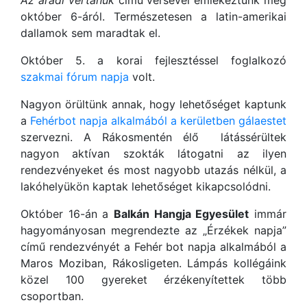
Az aradi vértanúk
című versével emlékeztünk meg
október 6-áról. Természetesen a latin-amerikai
dallamok sem maradtak el.
Október 5. a korai fejlesztéssel foglalkozó
szakmai fórum napja
volt.
Nagyon örültünk annak, hogy lehetőséget kaptunk
a
Fehérbot napja alkalmából a kerületben gálaestet
szervezni. A Rákosmentén élő látássérültek
nagyon aktívan szokták látogatni az ilyen
rendezvényeket és most nagyobb utazás nélkül, a
lakóhelyükön kaptak lehetőséget kikapcsolódni.
Október 16-án a
Balkán Hangja Egyesület
immár
hagyományosan megrendezte az „Érzékek napja”
című rendezvényét a Fehér bot napja alkalmából a
Maros Moziban, Rákosligeten. Lámpás kollégáink
közel 100 gyereket érzékenyítettek több
csoportban.