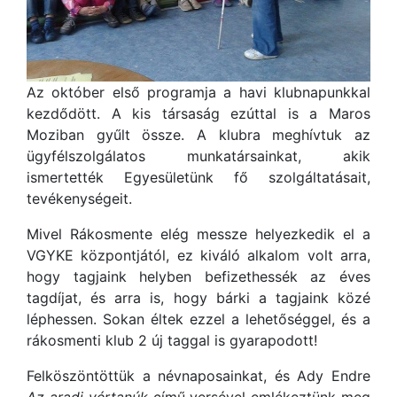
Az október első programja a havi klubnapunkkal
kezdődött. A kis társaság ezúttal is a Maros
Moziban gyűlt össze. A klubra meghívtuk az
ügyfélszolgálatos munkatársainkat, akik
ismertették Egyesületünk fő szolgáltatásait,
tevékenységeit.
Mivel Rákosmente elég messze helyezkedik el a
VGYKE központjától, ez kiváló alkalom volt arra,
hogy tagjaink helyben befizethessék az éves
tagdíjat, és arra is, hogy bárki a tagjaink közé
léphessen. Sokan éltek ezzel a lehetőséggel, és a
rákosmenti klub 2 új taggal is gyarapodott!
Felköszöntöttük a névnaposainkat, és Ady Endre