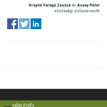
Krayné Faragó Zsuzsa
és
Acsay Péter
közösségi civilszervezők
HÍRLEVÉL