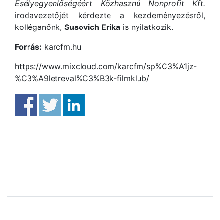
Esélyegyenlőségéért Közhasznú Nonprofit Kft.
irodavezetőjét kérdezte a kezdeményezésről,
kolléganőnk,
Susovich Erika
is nyilatkozik.
Forrás:
karcfm.hu
https://www.mixcloud.com/karcfm/sp%C3%A1jz-
%C3%A9letreval%C3%B3k-filmklub/