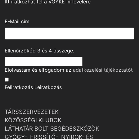
Itt iratkozhat fel a VGYKE hírlevelére
E-Mail cím
Ellenőrzőkód
3
és
4
összege.
Elolvastam és elfogadom az
adatkezelési tájékoztató
t
Feliratkozás
Leiratkozás
TÁRSSZERVEZETEK
KÖZÖSSÉGI KLUBOK
LÁTHATÁR BOLT SEGÉDESZKÖZÖK
GYÓGY-, FRISSÍTŐ-, NYIROK- ÉS