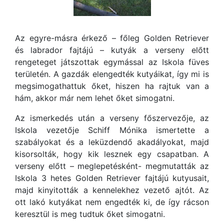
Az egyre-másra érkező – főleg Golden Retriever
és labrador fajtájú – kutyák a verseny előtt
rengeteget játszottak egymással az Iskola füves
területén. A gazdák elengedték kutyáikat, így mi is
megsimogathattuk őket, hiszen ha rajtuk van a
hám, akkor már nem lehet őket simogatni.
Az ismerkedés után a verseny főszervezője, az
Iskola vezetője Schiff Mónika ismertette a
szabályokat és a leküzdendő akadályokat, majd
kisorsolták, hogy kik lesznek egy csapatban. A
verseny előtt – meglepetésként- megmutatták az
Iskola 3 hetes Golden Retriever fajtájú kutyusait,
majd kinyitották a kennelekhez vezető ajtót. Az
ott lakó kutyákat nem engedték ki, de így rácson
keresztül is meg tudtuk őket simogatni.