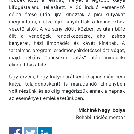
kifogástalanul teljesített. A 20 induló versenyző
célba érése után újra kihozták a pici kutyákat
megmutatni, illetve újra kinyitották a kennelekhez
vezető ajtót. A verseny előtt, közben és után büfé
állt a vendégek rendelkezésére, ahol zsíros
kenyeret, házi limonádét és kávét kínáltak. A
tartalmas program eredményhirdetéssel ért véget,
majd néhány “búcsúsimogatás” után mindenki
elindult hazafelé.
Úgy érzem, hogy kutyabarátként (sajnos még nem
kutya tulajdonosként) is maradandó élményben
volt részünk és sokáig megőrizzük ennek a napnak
az eseményeit emlékezetünkben.
Michlné Nagy Ibolya
Rehabilitációs mentor