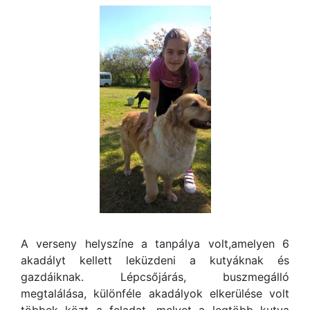
A verseny helyszíne a tanpálya volt,amelyen 6
akadályt kellett leküzdeni a kutyáknak és
gazdáiknak. Lépcsőjárás, buszmegálló
megtalálása, különféle akadályok elkerülése volt
többek közt a feladat, melyet a legtöbb kutya