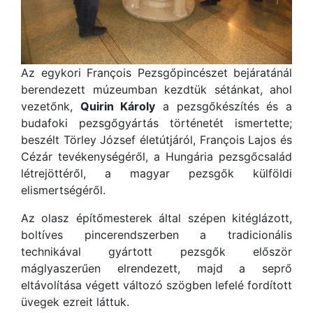
Az egykori François Pezsgőpincészet bejáratánál
berendezett múzeumban kezdtük sétánkat, ahol
vezetőnk,
Quirin Károly
a pezsgőkészítés és a
budafoki pezsgőgyártás történetét ismertette;
beszélt Törley József életútjáról, François Lajos és
Cézár tevékenységéről, a Hungária pezsgőcsalád
létrejöttéről, a magyar pezsgők külföldi
elismertségéről.
Az olasz építőmesterek által szépen kitéglázott,
boltíves pincerendszerben a tradicionális
technikával gyártott pezsgők először
máglyaszerűen elrendezett, majd a seprő
eltávolítása végett változó szögben lefelé fordított
üvegek ezreit láttuk.