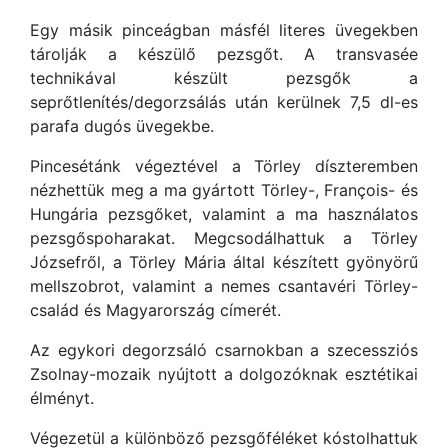
Egy másik pinceágban másfél literes üvegekben
tárolják a készülő pezsgőt. A transvasée
technikával készült pezsgők a
seprőtlenítés/degorzsálás után kerülnek 7,5 dl-es
parafa dugós üvegekbe.
Pincesétánk végeztével a Törley díszteremben
nézhettük meg a ma gyártott Törley-, François- és
Hungária pezsgőket, valamint a ma használatos
pezsgőspoharakat. Megcsodálhattuk a Törley
Józsefről, a Törley Mária által készített gyönyörű
mellszobrot, valamint a nemes csantavéri Törley-
család és Magyarország címerét.
Az egykori degorzsáló csarnokban a szecessziós
Zsolnay-mozaik nyújtott a dolgozóknak esztétikai
élményt.
Végezetül a különböző pezsgőféléket kóstolhattuk