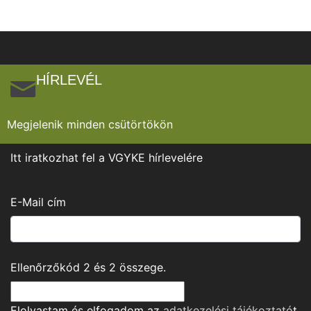
HÍRLEVÉL
Megjelenik minden csütörtökön
Itt iratkozhat fel a VGYKE hírlevelére
E-Mail cím
Ellenőrzőkód
2
és
2
összege.
Elolvastam és elfogadom az
adatkezelési tájékoztató
t