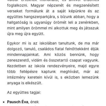
foglalkozni. Magyar népzenét és megzenésített
verseket formálunk át a saját képünkre és az
együttes hangszerparkjára, s bízunk abban, hogy a
hallgatóság is ugyanúgy örömét leli a zenénkben,
mint amilyen örömmel mi alkottuk meg és játsszuk
újra meg újra együtt.
Egykor mi is az iskolában tanultunk, de ma már
dolgozó, tanuló, családos fiatal felnőttekként éljük
mindennapjainkat. Ami közös bennünk, hogy
zeneszerető, vidám és összetartó csapat vagyunk.
Kezdetben az iskola rendezvényeire, majd egyre
több fellépésre kaptunk meghívást, már az
intézmény keretein kívül is, s eközben lemezünk
anyaga is elkészült.
Az együttes tagjai:
Pausch Éva
, ének