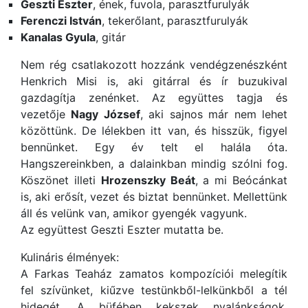
Geszti Eszter
, ének, fuvola, parasztfurulyák
Ferenczi István
, tekerőlant, parasztfurulyák
Kanalas Gyula
, gitár
Nem rég csatlakozott hozzánk vendégzenészként
Henkrich Misi is, aki gitárral és ír buzukival
gazdagítja zenénket. Az együttes tagja és
vezetője
Nagy József
, aki sajnos már nem lehet
közöttünk. De lélekben itt van, és hisszük, figyel
bennünket. Egy év telt el halála óta.
Hangszereinkben, a dalainkban mindig szólni fog.
Köszönet illeti
Hrozenszky Beát
, a mi Beócánkat
is, aki erősít, vezet és biztat bennünket. Mellettünk
áll és velünk van, amikor gyengék vagyunk.
Az együttest Geszti Eszter mutatta be.
Kulináris élmények:
A Farkas Teaház zamatos kompozíciói melegítik
fel szívünket, kiűzve testünkből-lelkünkből a tél
hidegét. A büfében kekszek nyalánkságok,