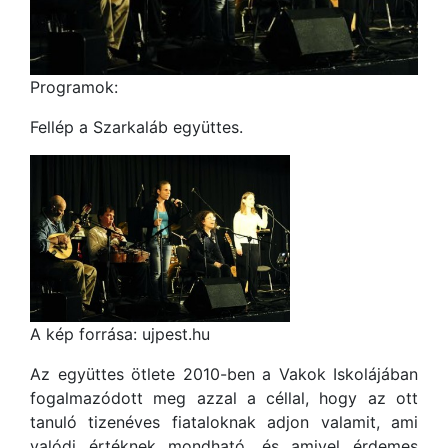
Programok:
Fellép a Szarkaláb együttes.
A kép forrása: ujpest.hu
Az együttes ötlete 2010-ben a Vakok Iskolájában
fogalmazódott meg azzal a céllal, hogy az ott
tanuló tizenéves fiataloknak adjon valamit, ami
valódi értéknek mondható, és amivel érdemes