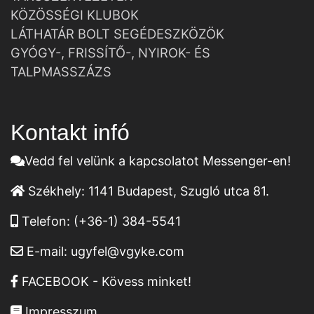
KÖZÖSSÉGI KLUBOK
LÁTHATÁR BOLT SEGÉDESZKÖZÖK
GYÓGY-, FRISSÍTŐ-, NYIROK- ÉS
TALPMASSZÁZS
Kontakt infó
Vedd fel velünk a kapcsolatot Messenger-en!
Székhely:
1141 Budapest, Szugló utca 81.
Telefon:
(+36-1) 384-5541
E-mail:
ugyfel@vgyke.com
FACEBOOK - Kövess minket!
Impresszum