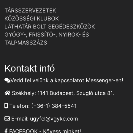
TÁRSSZERVEZETEK
KÖZÖSSÉGI KLUBOK
LÁTHATÁR BOLT SEGÉDESZKÖZÖK
GYÓGY-, FRISSÍTŐ-, NYIROK- ÉS
TALPMASSZÁZS
Kontakt infó
Vedd fel velünk a kapcsolatot Messenger-en!
Székhely:
1141 Budapest, Szugló utca 81.
Telefon:
(+36-1) 384-5541
E-mail:
ugyfel@vgyke.com
FACEBOOK - Kövess minket!