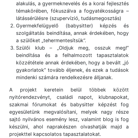
alakulás, a gyermeknevelés és a korai fejlesztés
témakörében, fókuszálva a fogyatékosságra –
látássérülésre (szupervízió, tudásmegosztás)
Gyermekfelügyelő (babysitter) képzés és
szolgáltatás beindítása, annak érdekében, hogy
a szülőket „tehermentesítsük”.
Szülői klub – „Oldjuk meg, osszuk meg!”
beindítása és a felhalmozott tapasztalatok
közzététele annak érdekében, hogy a bevált „jó
gyakorlatok” tovább éljenek, és ezek a tudások
mindenki számára rendelkezésre álljanak.
A projekt keretein belül többek között
nyitórendezvényt, családi napot, klubnapokat,
szakmai fórumokat és babysitter képzést fog
egyesületünk megvalósítani, melyek nagy része
sajtó nyilvános esemény lesz, valamint blog is fog
készülni, ahol naprakészen olvashatják majd a
projekttel kapcsolatos tapasztalatokat.