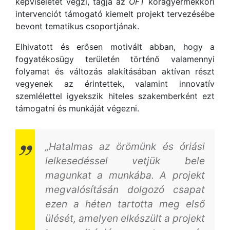
képviseletét végzi, tagja az
OFT
koragyermekkori
intervenciót támogató kiemelt projekt tervezésébe
bevont tematikus csoportjának.
Elhivatott és erősen motivált abban, hogy a
fogyatékosügy területén történő valamennyi
folyamat és változás alakításában aktívan részt
vegyenek az érintettek, valamint innovatív
szemlélettel igyekszik hiteles szakemberként ezt
támogatni és munkáját végezni.
„Hatalmas az örömünk és óriási
lelkesedéssel vetjük bele
magunkat a munkába. A projekt
megvalósításán dolgozó csapat
ezen a héten tartotta meg első
ülését, amelyen elkészült a projekt