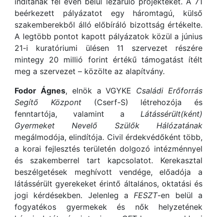
indítanak fél éven belül lezáruló projekteket. A 71
beérkezett pályázatot egy háromtagú, külső
szakemberekből álló előbíráló bizottság értékelte.
A legtöbb pontot kapott pályázatok közül a június
21-i kuratóriumi ülésen 11 szervezet részére
mintegy 20 millió forint értékű támogatást ítélt
meg a szervezet – közölte az alapítvány.
Fodor Ágnes
, elnök a VGYKE
Családi Erőforrás
Segítő Központ
(Cserf-S) létrehozója és
fenntartója, valamint a
Látássérült(ként)
Gyermeket Nevelő Szülők Hálózatának
megálmodója, elindítója. Civil érdekvédőként több,
a korai fejlesztés területén dolgozó intézménnyel
és szakemberrel tart kapcsolatot. Kerekasztal
beszélgetések meghívott vendége, előadója a
látássérült gyerekeket érintő általános, oktatási és
jogi kérdésekben. Jelenleg a
FESZT
-en belül a
fogyatékos gyermekek és nők helyzetének