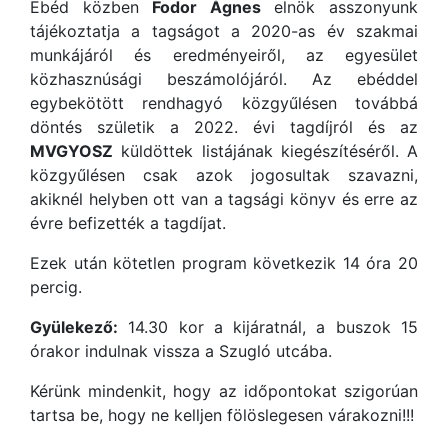
Ebéd közben
Fodor Ágnes
elnök asszonyunk
tájékoztatja a tagságot a 2020-as év szakmai
munkájáról és eredményeiről, az egyesület
közhasznúsági beszámolójáról. Az ebéddel
egybekötött rendhagyó közgyűlésen továbbá
döntés születik a 2022. évi tagdíjról és az
MVGYOSZ
küldöttek listájának kiegészítéséről. A
közgyűlésen csak azok jogosultak szavazni,
akiknél helyben ott van a tagsági könyv és erre az
évre befizették a tagdíjat.
Ezek után kötetlen program következik 14 óra 20
percig.
Gyülekező:
14.30 kor a kijáratnál, a buszok 15
órakor indulnak vissza a Szugló utcába.
Kérünk mindenkit, hogy az időpontokat szigorúan
tartsa be, hogy ne kelljen fölöslegesen várakozni!!!