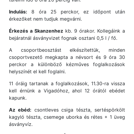
Indulás:
8 óra 25 perckor, ez időpont után
érkezőket nem tudjuk megvárni.
Érkezés a Skanzenhez
kb. 9 órakor. Kollegáink a
bejáratnál ásványvizet fognak osztani 0,5 l / fő.
A csoportbeosztást elkészítettük, minden
csoportvezető megkapta a névsort és 9 óra 30
perckor a különböző kézműves foglalkozások
helyszínét el kell foglalni.
11 óráig tartanak a foglalkozások, 11.30-ra vissza
kell érnünk a Vigadóhoz, ahol 12 órától ebédet
kapunk.
Az ebéd:
csontleves csiga tészta, sertéspörkölt
kagyló tészta, csemege uborka és rétes + 1 üveg
ásványvíz.