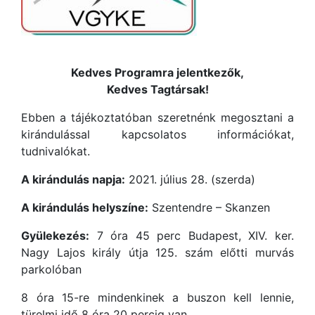
Kedves Programra jelentkezők,
Kedves Tagtársak!
Ebben a tájékoztatóban szeretnénk megosztani a
kirándulással kapcsolatos információkat,
tudnivalókat.
A kirándulás napja:
2021. július 28. (szerda)
A kirándulás helyszíne:
Szentendre – Skanzen
Gyülekezés:
7 óra 45 perc Budapest, XIV. ker.
Nagy Lajos király útja 125. szám előtti murvás
parkolóban
8 óra 15-re mindenkinek a buszon kell lennie,
türelmi idő 8 óra 20 percig van.