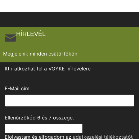
HÍRLEVÉL
Megjelenik minden csütörtökön
Itt iratkozhat fel a VGYKE hírlevelére
E-Mail cím
Ellenőrzőkód
6
és
7
összege.
Elolvastam és elfogadom az
adatkezelési tájékoztató
t