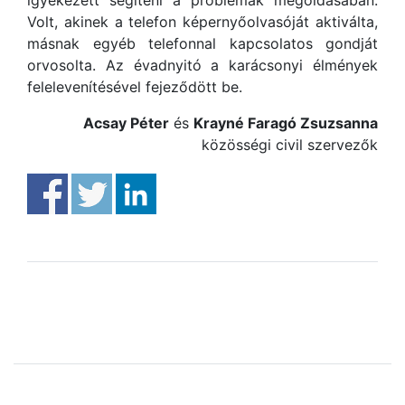
igyekezett segíteni a problémák megoldásában.
Volt, akinek a telefon képernyőolvasóját aktiválta,
másnak egyéb telefonnal kapcsolatos gondját
orvosolta. Az évadnyitó a karácsonyi élmények
felelevenítésével fejeződött be.
Acsay Péter
és
Krayné Faragó Zsuzsanna
közösségi civil szervezők