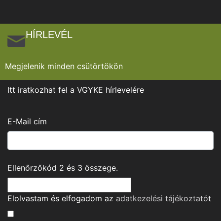
HÍRLEVÉL
Megjelenik minden csütörtökön
Itt iratkozhat fel a VGYKE hírlevelére
E-Mail cím
Ellenőrzőkód
2
és
3
összege.
Elolvastam és elfogadom az
adatkezelési tájékoztató
t