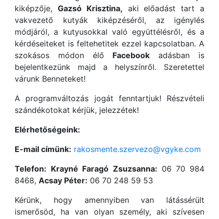
kiképzője,
Gazsó Krisztina,
aki előadást tart a
vakvezető kutyák kiképzéséről, az igénylés
módjáról, a kutyusokkal való együttélésről, és a
kérdéseiteket is feltehetitek ezzel kapcsolatban. A
szokásos módon élő
Facebook
adásban is
bejelentkezünk majd a helyszínről. Szeretettel
várunk Benneteket!
A programváltozás jogát fenntartjuk! Részvételi
szándékotokat kérjük, jelezzétek!
Elérhetőségeink:
E-mail címünk:
rakosmente.szervezo@vgyke.com
Telefon:
Krayné Faragó Zsuzsanna:
06 70 984
8468,
Acsay Péter:
06 70 248 59 53
Kérünk, hogy amennyiben van látássérült
ismerősöd, ha van olyan személy, aki szívesen