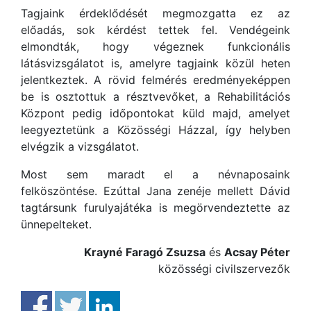
Tagjaink érdeklődését megmozgatta ez az
előadás, sok kérdést tettek fel. Vendégeink
elmondták, hogy végeznek funkcionális
látásvizsgálatot is, amelyre tagjaink közül heten
jelentkeztek. A rövid felmérés eredményeképpen
be is osztottuk a résztvevőket, a Rehabilitációs
Központ pedig időpontokat küld majd, amelyet
leegyeztetünk a Közösségi Házzal, így helyben
elvégzik a vizsgálatot.
Most sem maradt el a névnaposaink
felköszöntése. Ezúttal Jana zenéje mellett Dávid
tagtársunk furulyajátéka is megörvendeztette az
ünnepelteket.
Krayné Faragó Zsuzsa
és
Acsay Péter
közösségi civilszervezők