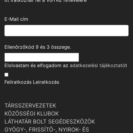
Itt iratkozhat fel a VGYKE hírlevelére
E-Mail cím
Ellenőrzőkód
9
és
3
összege.
Elolvastam és elfogadom az
adatkezelési tájékoztató
t
Feliratkozás
Leiratkozás
TÁRSSZERVEZETEK
KÖZÖSSÉGI KLUBOK
LÁTHATÁR BOLT SEGÉDESZKÖZÖK
GYÓGY-, FRISSÍTŐ-, NYIROK- ÉS