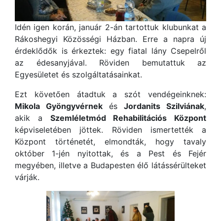
Idén igen korán, január 2-án tartottuk klubunkat a
Rákoshegyi Közösségi Házban. Erre a napra új
érdeklődők is érkeztek: egy fiatal lány Csepelről
az édesanyjával. Röviden bemutattuk az
Egyesületet és szolgáltatásainkat.
Ezt követően átadtuk a szót vendégeinknek:
Mikola Gyöngyvérnek
és
Jordanits Szilviának
,
akik a
Szemléletmód Rehabilitációs Központ
képviseletében jöttek. Röviden ismertették a
Központ történetét, elmondták, hogy tavaly
október 1-jén nyitottak, és a Pest és Fe
jér
megyében, illetve a Budapesten élő látássérülteket
várják.