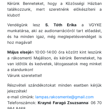
Kérünk Benneteket, hogy a Közösségi Házban
találkozzunk, mert szeretnénk előkészíteni a
klubot!
Vendégünk lesz
S. Tóth Erika
a VGYKE
munkatársa, aki az audionarrációról tart előadást,
és ha minden igaz, még meglepetésvendéget is
hoz magával!
Május elsejé
n 10:00-14:00 óra között kint leszünk
a rákosmenti Majálison, és kérünk Benneteket, ha
van időtök és kedvetek, látogassatok meg minket
a standunkon!
Várunk szeretettel!
Részvételi szándékotokat minden esetben kérjük
jelezzétek!
e-mail címünk:
lampas.rakosmente@gmail.com
Telefonszámok:
Krayné Faragó Zsuzsanna
: 06 70
984 8468,