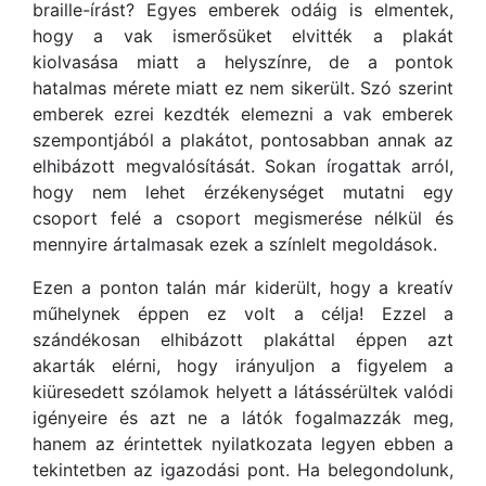
braille-írást? Egyes emberek odáig is elmentek,
hogy a vak ismerősüket elvitték a plakát
kiolvasása miatt a helyszínre, de a pontok
hatalmas mérete miatt ez nem sikerült. Szó szerint
emberek ezrei kezdték elemezni a vak emberek
szempontjából a plakátot, pontosabban annak az
elhibázott megvalósítását. Sokan írogattak arról,
hogy nem lehet érzékenységet mutatni egy
csoport felé a csoport megismerése nélkül és
mennyire ártalmasak ezek a színlelt megoldások.
Ezen a ponton talán már kiderült, hogy a kreatív
műhelynek éppen ez volt a célja! Ezzel a
szándékosan elhibázott plakáttal éppen azt
akarták elérni, hogy irányuljon a figyelem a
kiüresedett szólamok helyett a látássérültek valódi
igényeire és azt ne a látók fogalmazzák meg,
hanem az érintettek nyilatkozata legyen ebben a
tekintetben az igazodási pont. Ha belegondolunk,