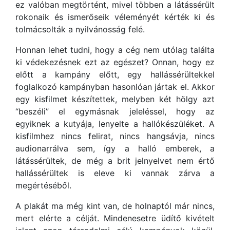
ez valóban megtörtént, mivel többen a látássérült
rokonaik és ismerőseik véleményét kérték ki és
tolmácsolták a nyilvánosság felé.
Honnan lehet tudni, hogy a cég nem utólag találta
ki védekezésnek ezt az egészet? Onnan, hogy ez
előtt a kampány előtt, egy hallássérültekkel
foglalkozó kampányban hasonlóan jártak el. Akkor
egy kisfilmet készítettek, melyben két hölgy azt
“beszéli” el egymásnak jeleléssel, hogy az
egyiknek a kutyája, lenyelte a hallókészüléket. A
kisfilmhez nincs felirat, nincs hangsávja, nincs
audionarrálva sem, így a halló emberek, a
látássérültek, de még a brit jelnyelvet nem értő
hallássérültek is eleve ki vannak zárva a
megértéséből.
A plakát ma még kint van, de holnaptól már nincs,
mert elérte a célját. Mindenesetre üdítő kivételt