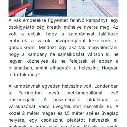
A vak emberekre figyelmet felhívó kampányt, egy
csokigyártó cég kreatív műhelye nyerte meg. Az
volt a céljuk, hogy a kampánnyal találkozó
emberek a vakok nézőpontjából kezdjenek el
gondolkodni. Mindezt úgy akarták megvalósítani,
hogy a kampány ne sajnálkozást váltson ki, ne
legyen közhelyes és ne felejtsék el abban a
pillanatban, amint elhagyták a helyszínt. Hogyan
oldották meg?
A kampánynak egyetlen helyszíne volt, Londonban
a Farringdon nevű metrómegállónál lévő
buszmegálló. A buszmegálló oldalában, a
várakozókat védő üvegfelületet cserélték ki. A
közel 2 méter magas és 1,5 méter széles üveglap
helyére, egy csokiszínű plakátot helyeztek el,
melynek a jobb alsó sarkában látszik a csoki