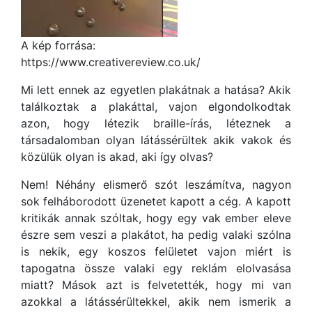
A kép forrása:
https://www.creativereview.co.uk/
Mi lett ennek az egyetlen plakátnak a hatása? Akik
találkoztak a plakáttal, vajon elgondolkodtak
azon, hogy létezik braille-írás, léteznek a
társadalomban olyan látássérültek akik vakok és
közülük olyan is akad, aki így olvas?
Nem! Néhány elismerő szót leszámítva, nagyon
sok felháborodott üzenetet kapott a cég. A kapott
kritikák annak szóltak, hogy egy vak ember eleve
észre sem veszi a plakátot, ha pedig valaki szólna
is nekik, egy koszos felületet vajon miért is
tapogatna össze valaki egy reklám elolvasása
miatt? Mások azt is felvetették, hogy mi van
azokkal a látássérültekkel, akik nem ismerik a