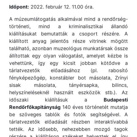
Időpont:
2022. február 12. 11.00 óra.
A múzeumlátogatás alkalmával mind a rendőrség-
történeti, mind a kriminalisztikai állandó
kiállításukat bemutatták a csoport részére. A
kiállított anyag jelentős része vitrinek mögött
található, azonban muzeológus munkatársak össze
állítottak egy olyan válogatást, amelyet kézbe is
vehettünk, így egy kicsit jobban kötődve a
tárlatvezetők előadásához (pl. rabosító
fényképezőgép, konstábler bot másolata, Zrínyi
sisak másolata, tányérsapka, bilincs,
helyszíneléseknél használt eszközök stb.). Az
időszaki kiállításuk a
Budapesti
Rendőrfőkapitányság
140 éves történetét mutatja
be szöveges tablók és fotók segítségével. A
tárlatvezetők előadását részben interaktívabbá
tették. Az idősebb, nehezebben mozgó tagok
részére a kiállításon székeket helyeztek el, így