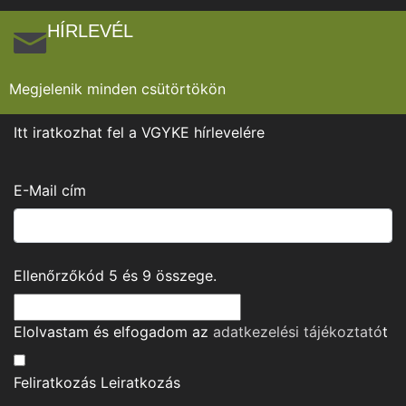
HÍRLEVÉL
Megjelenik minden csütörtökön
Itt iratkozhat fel a VGYKE hírlevelére
E-Mail cím
Ellenőrzőkód
5
és
9
összege.
Elolvastam és elfogadom az
adatkezelési tájékoztató
t
Feliratkozás
Leiratkozás