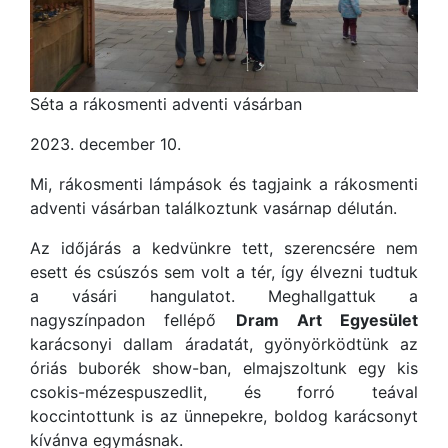
Séta a rákosmenti adventi vásárban
2023. december 10.
Mi, rákosmenti lámpások és tagjaink a rákosmenti
adventi vásárban találkoztunk vasárnap délután.
Az időjárás a kedvünkre tett, szerencsére nem
esett és csúszós sem volt a tér, így élvezni tudtuk
a vásári hangulatot. Meghallgattuk a
nagyszínpadon fellépő
Dram Art Egyesület
karácsonyi dallam áradatát, gyönyörködtünk az
óriás buborék show-ban, elmajszoltunk egy kis
csokis-mézespuszedlit, és forró teával
koccintottunk is az ünnepekre, boldog karácsonyt
kívánva egymásnak.