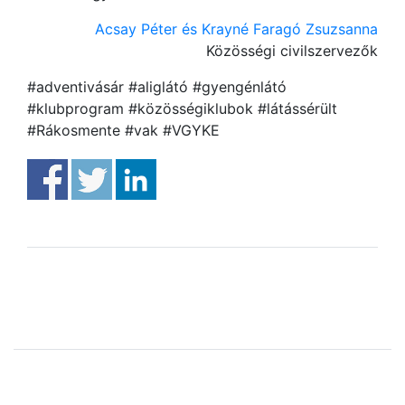
Acsay Péter és Krayné Faragó Zsuzsanna
Közösségi civilszervezők
#adventivásár #aliglátó #gyengénlátó
#klubprogram #közösségiklubok #látássérült
#Rákosmente #vak #VGYKE