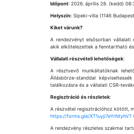
Időpont
: 2026. április 28. (kedd) 08
Helyszín:
Sipeki-villa (1146 Budapest
Kiket várunk?
A rendezvényt elsősorban vállalat
akik elkötelezettek a fenntartható é
Vállalati részvételi lehetőségek
:
A résztvevő munkáltatóknak lehető
Állásbörze-standdal képviseltessé
találkozásra és a vállalati CSR-tevék
Regisztráció és részletek
:
A részvétel regisztrációhoz kötött, m
https://forms.gle/XT1uyji7eYrNtyhV7
(
A rendezvény részletes szakmai tartal