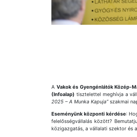
A
Vakok és Gyengénlátók Közép-Ma
(Infoalap)
tisztelettel meghívja a vá
2025 – A Munka Kapuja”
szakmai nap
Eseményünk központi kérdése
: Ho
felelősségvállalás között? Bemutatj
közigazgatás, a vállalati szektor és