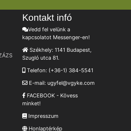
Kontakt infó
Vedd fel velünk a
kapcsolatot Messenger-en!
Székhely:
1141 Budapest,
ZÁZS
Szugló utca 81.
Telefon:
(+36-1) 384-5541
E-mail:
ugyfel@vgyke.com
FACEBOOK - Kövess
minket!
Impresszum
Honlaptérkép