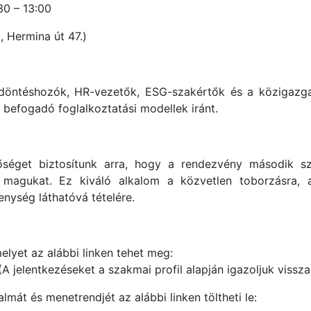
:30 – 13:00
, Hermina út 47.)
i döntéshozók, HR-vezetők, ESG-szakértők és a közigazga
s befogadó foglalkoztatási modellek iránt.
séget biztosítunk arra, hogy a rendezvény második sz
k magukat. Ez kiváló alkalom a közvetlen toborzásra, a
enység láthatóvá tételére.
elyet az alábbi linken tehet meg:
A jelentkezéseket a szakmai profil alapján igazoljuk vissza
mát és menetrendjét az alábbi linken töltheti le: