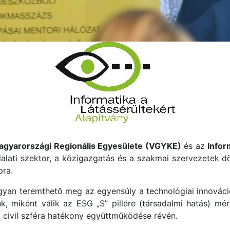
gyarországi Regionális Egyesülete (VGYKE)
és az
Infor
llalati szektor, a közigazgatás és a szakmai szervezetek 
ra.
gyan teremthető meg az egyensúly a technológiai innováci
uk, miként válik az ESG „S” pillére (társadalmi hatás) mér
 a civil szféra hatékony együttműködése révén.