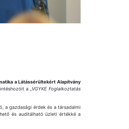
matika a Látássérültekért Alapítvány
döntéshozóit a
„VGYKE Foglalkoztatás
ó, a gazdasági érdek és a társadalmi
hető és auditálható üzleti értékké a