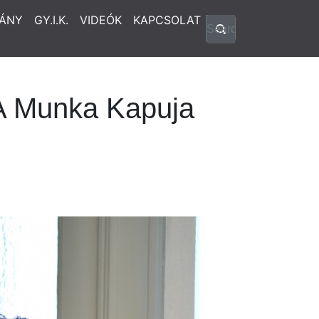
ÁNY
GY.I.K.
VIDEÓK
KAPCSOLAT
– A Munka Kapuja