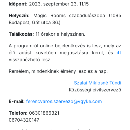
Időpont:
2023. szeptember 23. 11.15
Helyszín:
Magic Rooms szabadulószoba (1095
Budapest, Gát utca 36.)
Találkozás:
11 órakor a helyszínen.
A programról online bejelentkezés is lesz, mely az
élő adást követően megosztásra kerül, és
itt
visszanézhető lesz.
Remélem, mindenkinek élmény lesz ez a nap.
Szalai Miklósné Tündi
Közösségi civilszervező
E-mail:
ferencvaros.szervezo@vgyke.com
Telefon:
06301866321
06704320147