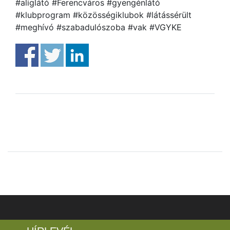
#aliglátó #Ferencváros #gyengénlátó
#klubprogram #közösségiklubok #látássérült
#meghívó #szabadulószoba #vak #VGYKE