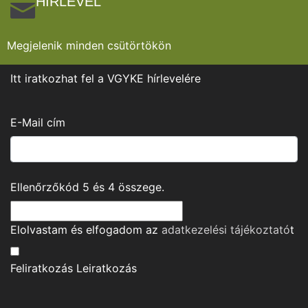
HÍRLEVÉL
Megjelenik minden csütörtökön
Itt iratkozhat fel a VGYKE hírlevelére
E-Mail cím
Ellenőrzőkód
5
és
4
összege.
Elolvastam és elfogadom az
adatkezelési tájékoztató
t
Feliratkozás
Leiratkozás