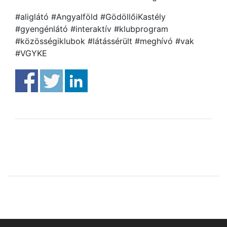
#aliglátó #Angyalföld #GödöllőiKastély
#gyengénlátó #interaktív #klubprogram
#közösségiklubok #látássérült #meghívó #vak
#VGYKE