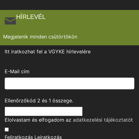
HÍRLEVÉL
Megjelenik minden csütörtökön
Itt iratkozhat fel a VGYKE hírlevelére
E-Mail cím
Ellenőrzőkód
2
és
1
összege.
Elolvastam és elfogadom az
adatkezelési tájékoztató
t
Feliratkozás
Leiratkozás