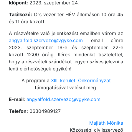
Időpont:
2023. szeptember 24.
Találkozó:
Örs vezér tér HÉV állomáson 10 óra 45
és 11 óra között
A részvételre való jelentkezést emailben várom az
angyalfold.szervezo@vgyke.com
email címre
2023. szeptember 19-e és szeptember 22-e
között 12:00 óráig. Kérek mindenkit tisztelettel,
hogy a részvételi szándékot legyen szíves jelezni a
lenti elérhetőségek egyikén!
A program a
XIII. kerületi Önkormányzat
támogatásával valósul meg.
E-mail:
angyalfold.szervezo@vgyke.com
Telefon:
06304989127
Majláth Mónika
Közösségi civilszervező