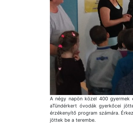
A négy napön közel 400 gyermek ér
aTündérkert óvodák gyerkőcei jött
érzékenyítő program számára. Érke
jöttek be a terembe.