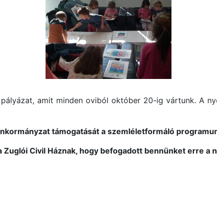
pályázat, amit minden oviból október 20-ig vártunk. A ny
Önkormányzat támogatását a szemléletformáló programu
 Zuglói Civil Háznak, hogy befogadott bennünket erre a 