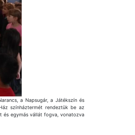
arancs, a Napsugár, a Játékszín és
 Ház színháztermét rendeztük be az
 és egymás vállát fogva, vonatozva