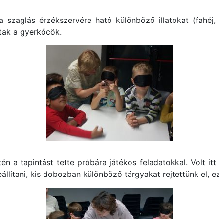
 szaglás érzékszervére ható különböző illatokat (fahéj, 
ltak a gyerkőcök.
én a tapintást tette próbára játékos feladatokkal. Volt itt
lítani, kis dobozban különböző tárgyakat rejtettünk el, eze