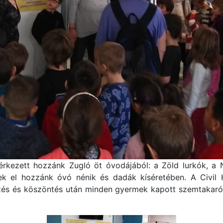
kezett hozzánk Zugló öt óvodájából: a Zöld lurkók, a N
ek el hozzánk óvó nénik és dadák kíséretében. A Civil
zés és köszöntés után minden gyermek kapott szemtakarót