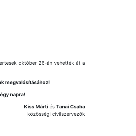
ertesek október 26-án vehették át a
nk megvalósításához!
négy napra!
Kiss Márti
és
Tanai Csaba
közösségi civilszervezők