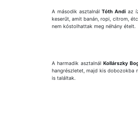
A második asztalnál
Tóth Andi
az íz
keserűt, amit banán, ropi, citrom, é
nem kóstolhattak meg néhány ételt.
A harmadik asztalnál
Kollárszky Bog
hangrészletet, majd kis dobozokba re
is találtak.