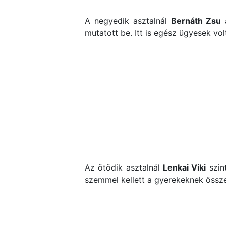
A negyedik asztalnál
Bernáth Zsu
a
mutatott be. Itt is egész ügyesek vo
Az ötödik asztalnál
Lenkai Viki
szint
szemmel kellett a gyerekeknek összeál