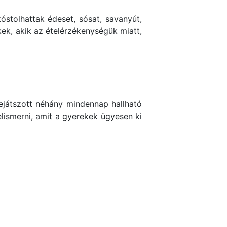
óstolhattak édeset, sósat, savanyút,
kek, akik az ételérzékenységük miatt,
ejátszott néhány mindennap hallható
elismerni, amit a gyerekek ügyesen ki