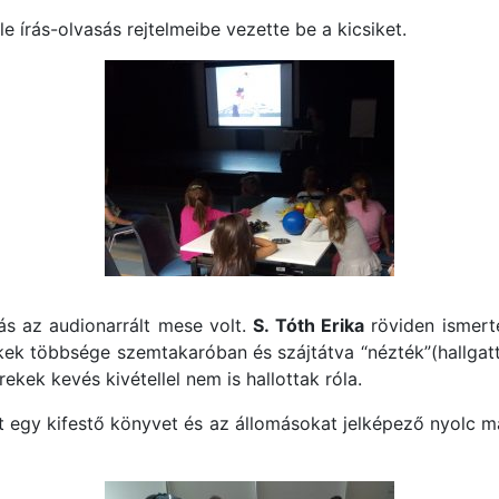
le írás-olvasás rejtelmeibe vezette be a kicsiket.
ás az audionarrált mese volt.
S. Tóth Erika
röviden ismerte
kek többsége szemtakaróban és szájtátva “nézték”(hallgattá
ekek kevés kivétellel nem is hallottak róla.
egy kifestő könyvet és az állomásokat jelképező nyolc mat