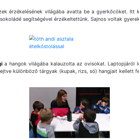
ek érzékelésének világába avatta be a gyerkőcöket. Itt k
tcsokoládé segítségével érzékeltettünk. Sajnos voltak gyere
i
a hangok világába kalauzolta az ovisokat. Laptopjáról l
jtve különböző tárgyak (kupak, rizs, só) hangjait kellett f