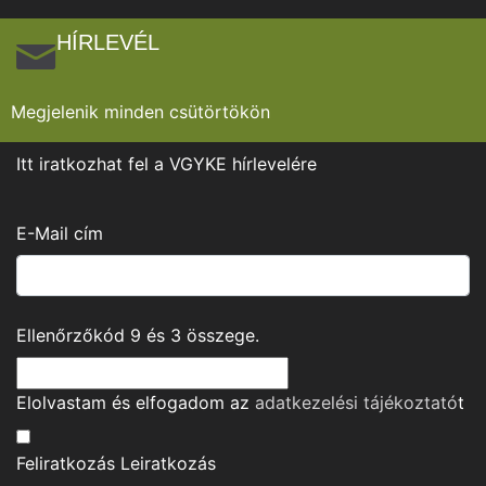
HÍRLEVÉL
Megjelenik minden csütörtökön
Itt iratkozhat fel a VGYKE hírlevelére
E-Mail cím
Ellenőrzőkód
9
és
3
összege.
Elolvastam és elfogadom az
adatkezelési tájékoztató
t
Feliratkozás
Leiratkozás