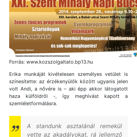
Forrás: www.kozszolgaltato.bp13.hu
Erika munkáját kivételesen személyes vetület is
színesítette: az érzékenyülők között ugyanis jelen
volt Andi, a nővére is – aki épp akkor látogatott
haza külföldről -, így meghívást kapott a
szemléletformálásra.
A standunk asztalánál remekül
vette az akadályokat, rá jellemző