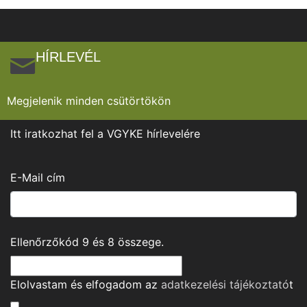
HÍRLEVÉL
Megjelenik minden csütörtökön
Itt iratkozhat fel a VGYKE hírlevelére
E-Mail cím
Ellenőrzőkód
9
és
8
összege.
Elolvastam és elfogadom az
adatkezelési tájékoztató
t