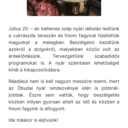
Július 20. – án kellemes szép nyári délután leültünk
a cukrászda teraszán és finom fagyival hűsítettük
magunkat a melegben. Beszélgetni kezdtünk
azokról a dolgokról, melyekben közös volt az
érdeklődésünk. Tervezgettünk szabadidős
programokat is. A nyár számtalan lehetőséget
kínál a kikapcsolódásra.
Ráadásul nem is kell nagyon messzire menni, mert
az Óbudai nyár rendezvényei idén is jobbnál-
jobbak. Észre sem vettük, hogy beszélgetés
közben milyen gyorsan eltelt az idő és közben a
finom fagyink is elfogyott.
Ide máskor is eljövünk!