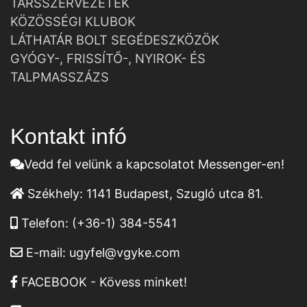
TÁRSSZERVEZETEK
KÖZÖSSÉGI KLUBOK
LÁTHATÁR BOLT SEGÉDESZKÖZÖK
GYÓGY-, FRISSÍTŐ-, NYIROK- ÉS
TALPMASSZÁZS
Kontakt infó
Vedd fel velünk a kapcsolatot Messenger-en!
Székhely:
1141 Budapest, Szugló utca 81.
Telefon:
(+36-1) 384-5541
E-mail:
ugyfel@vgyke.com
FACEBOOK - Kövess minket!