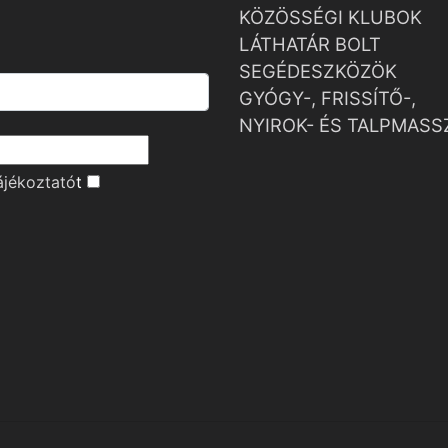
KÖZÖSSÉGI KLUBOK
LÁTHATÁR BOLT
SEGÉDESZKÖZÖK
GYÓGY-, FRISSÍTŐ-,
NYIROK- ÉS TALPMASS
ájékoztató
t