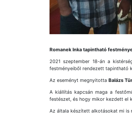
Romanek Inka tapintható festményei
2021 szeptember 18-án a kistérsé
festményeiből rendezett tapintható ki
Az eseményt megnyitotta
Balázs Tü
A kiállítás kapcsán maga a festő
festészet, és hogy mikor kezdett el 
Az általa készített alkotásokat mi i