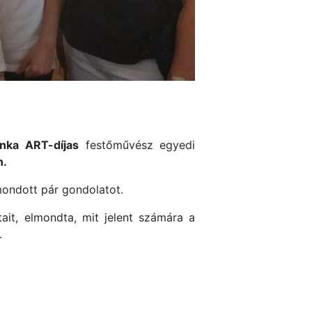
nka
ART-díjas
festőművész egyedi
n.
 mondott pár gondolatot.
ait, elmondta, mit jelent számára a
.