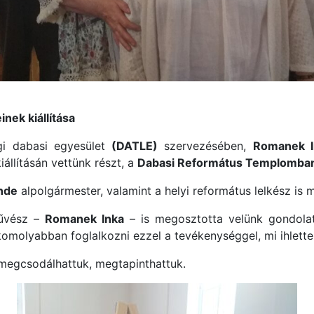
nek kiállítása
gi dabasi egyesület
(DATLE)
szervezésében,
Romanek I
állításán vettünk részt, a
Dabasi Református Templomba
nde
alpolgármester, valamint a helyi református lelkész is
művész –
Romanek Inka
– is megosztotta velünk gondolat
komolyabban foglalkozni ezzel a tevékenységgel, mi ihlette
s megcsodálhattuk, megtapinthattuk.