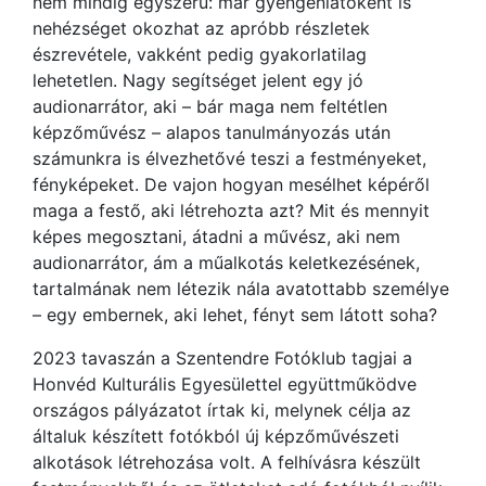
nem mindig egyszerű: már gyengénlátóként is
nehézséget okozhat az apróbb részletek
észrevétele, vakként pedig gyakorlatilag
lehetetlen. Nagy segítséget jelent egy jó
audionarrátor, aki – bár maga nem feltétlen
képzőművész – alapos tanulmányozás után
számunkra is élvezhetővé teszi a festményeket,
fényképeket. De vajon hogyan mesélhet képéről
maga a festő, aki létrehozta azt? Mit és mennyit
képes megosztani, átadni a művész, aki nem
audionarrátor, ám a műalkotás keletkezésének,
tartalmának nem létezik nála avatottabb személye
– egy embernek, aki lehet, fényt sem látott soha?
2023 tavaszán a Szentendre Fotóklub tagjai a
Honvéd Kulturális Egyesülettel együttműködve
országos pályázatot írtak ki, melynek célja az
általuk készített fotókból új képzőművészeti
alkotások létrehozása volt. A felhívásra készült