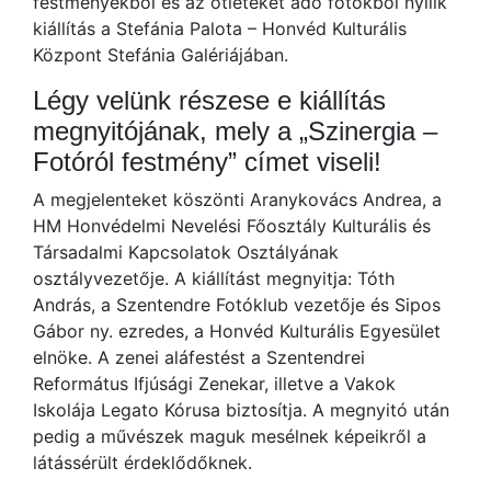
festményekből és az ötleteket adó fotókból nyílik
kiállítás a Stefánia Palota – Honvéd Kulturális
Központ Stefánia Galériájában.
Légy velünk részese e kiállítás
megnyitójának, mely a „Szinergia –
Fotóról festmény” címet viseli!
A megjelenteket köszönti Aranykovács Andrea, a
HM Honvédelmi Nevelési Főosztály Kulturális és
Társadalmi Kapcsolatok Osztályának
osztályvezetője. A kiállítást megnyitja: Tóth
András, a Szentendre Fotóklub vezetője és Sipos
Gábor ny. ezredes, a Honvéd Kulturális Egyesület
elnöke. A zenei aláfestést a Szentendrei
Református Ifjúsági Zenekar, illetve a Vakok
Iskolája Legato Kórusa biztosítja. A megnyitó után
pedig a művészek maguk mesélnek képeikről a
látássérült érdeklődőknek.