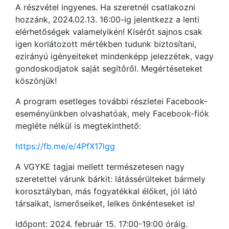
A részvétel ingyenes. Ha szeretnél csatlakozni
hozzánk, 2024.02.13. 16:00-ig jelentkezz a lenti
elérhetőségek valamelyikén! Kísérőt sajnos csak
igen korlátozott mértékben tudunk biztosítani,
ezirányú igényeiteket mindenképp jelezzétek, vagy
gondoskodjatok saját segítőről. Megértéseteket
köszönjük!
A program esetleges további részletei Facebook-
eseményünkben olvashatóak, mely Facebook-fiók
megléte nélkül is megtekinthető:
https://fb.me/e/4PfX17lgg
A VGYKE tagjai mellett természetesen nagy
szeretettel várunk bárkit: látássérülteket bármely
korosztályban, más fogyatékkal élőket, jól látó
társaikat, ismerőseiket, lelkes önkénteseket is!
Időpont: 2024. február 15. 17:00-19:00 óráig.