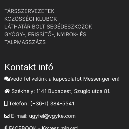
TÁRSSZERVEZETEK
KÖZÖSSÉGI KLUBOK
LÁTHATÁR BOLT SEGÉDESZKÖZÖK
GYÓGY-, FRISSÍTŐ-, NYIROK- ÉS
TALPMASSZÁZS
Kontakt infó
Vedd fel velünk a kapcsolatot Messenger-en!
Székhely:
1141 Budapest, Szugló utca 81.
Telefon:
(+36-1) 384-5541
E-mail:
ugyfel@vgyke.com
FACEBOOK - Kövess minket!