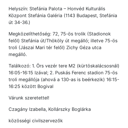
Helyszín: Stefánia Palota – Honvéd Kulturális
Központ Stefánia Galéria (1143 Budapest, Stefánia
út 34-36.)
Megközelíthetőség: 72, 75-ös trolik (Stadionok
felől) Stefánia út/Thököly út megálló; illetve 75-ös
troli (Jászai Mari tér felől) Zichy Géza utca
megálló.
Találkozó: 1. Örs vezér tere M2 (kürtöskalácsosnál)
16:05-16:15 Izával; 2. Puskás Ferenc stadion 75-ös
troli megállója (ahová a 130-as is beérkezik) 16:15-
16:25 között Bogival
Várunk szeretettel!
Czagány Izabella, Kollárszky Boglárka
közösségi civilszervezők