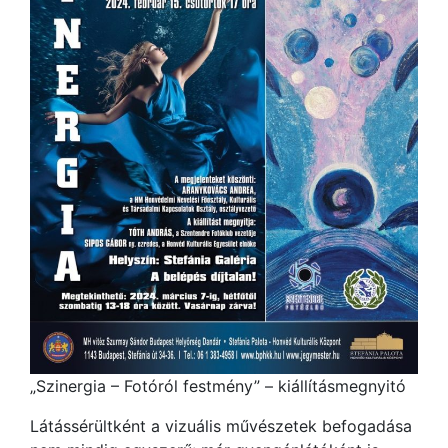
„Szinergia – Fotóról festmény” – kiállításmegnyitó
Látássérültként a vizuális művészetek befogadása