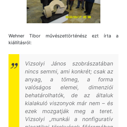
Wehner Tibor művészettörténész ezt írta a
kiállításról:
Vizsolyi János szobrászatában
nincs semmi, ami konkrét; csak az
anyag, a tömeg, a forma
valóságos elemei, dimenziói
behatárolhatók, de az általuk
kialakuló viszonyok már nem – és
ezek mozgatják meg a teret.
Vizsolyi „munkái a nonfiguratív
plasztikai törekvések főáramában