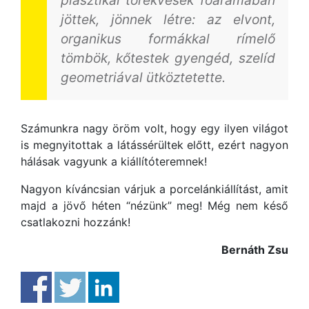
jöttek, jönnek létre: az elvont,
organikus formákkal rímelő
tömbök, kőtestek gyengéd, szelíd
geometriával ütköztetette.
Számunkra nagy öröm volt, hogy egy ilyen világot
is megnyitottak a látássérültek előtt, ezért nagyon
hálásak vagyunk a kiállítóteremnek!
Nagyon kíváncsian várjuk a porcelánkiállítást, amit
majd a jövő héten “nézünk” meg! Még nem késő
csatlakozni hozzánk!
Bernáth Zsu