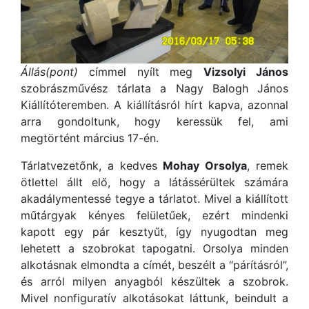
Állás(pont)
címmel nyílt meg
Vizsolyi János
szobrászművész tárlata a Nagy Balogh János
Kiállítóteremben. A kiállításról hírt kapva, azonnal
arra gondoltunk, hogy keressük fel, ami
megtörtént március 17-én.
Tárlatvezetőnk, a kedves
Mohay Orsolya
, remek
ötlettel állt elő, hogy a látássérültek számára
akadálymentessé tegye a tárlatot. Mivel a kiállított
műtárgyak kényes felületűek, ezért mindenki
kapott egy pár kesztyűt, így nyugodtan meg
lehetett a szobrokat tapogatni. Orsolya minden
alkotásnak elmondta a címét, beszélt a “párításról”,
és arról milyen anyagból készültek a szobrok.
Mivel nonfiguratív alkotásokat láttunk, beindult a