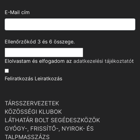
E-Mail cím
Ellenőrzőkód
3
és
6
összege.
Elolvastam és elfogadom az
adatkezelési tájékoztató
t
Feliratkozás
Leiratkozás
TÁRSSZERVEZETEK
KÖZÖSSÉGI KLUBOK
LÁTHATÁR BOLT SEGÉDESZKÖZÖK
GYÓGY-, FRISSÍTŐ-, NYIROK- ÉS
TALPMASSZÁZS