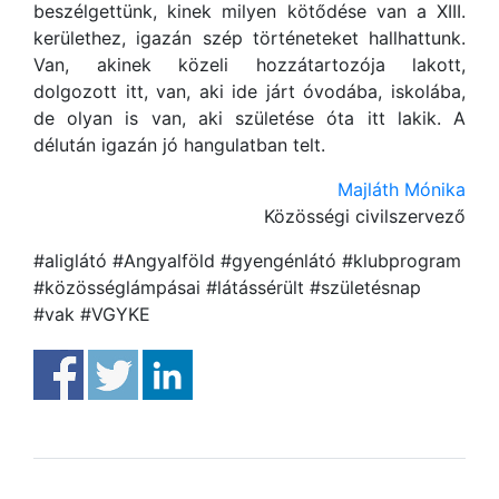
beszélgettünk, kinek milyen kötődése van a XIII.
kerülethez, igazán szép történeteket hallhattunk.
Van, akinek közeli hozzátartozója lakott,
dolgozott itt, van, aki ide járt óvodába, iskolába,
de olyan is van, aki születése óta itt lakik. A
délután igazán jó hangulatban telt.
Majláth Mónika
Közösségi civilszervező
#aliglátó #Angyalföld #gyengénlátó #klubprogram
#közösséglámpásai #látássérült #születésnap
#vak #VGYKE