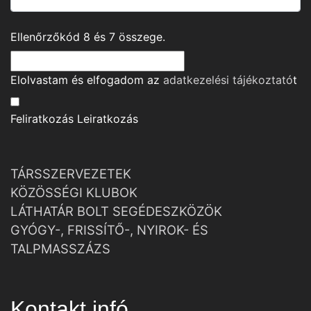
Ellenőrzőkód
8
és
7
összege.
Elolvastam és elfogadom az
adatkezelési tájékoztató
t
Feliratkozás
Leiratkozás
TÁRSSZERVEZETEK
KÖZÖSSÉGI KLUBOK
LÁTHATÁR BOLT SEGÉDESZKÖZÖK
GYÓGY-, FRISSÍTŐ-, NYIROK- ÉS
TALPMASSZÁZS
Kontakt infó