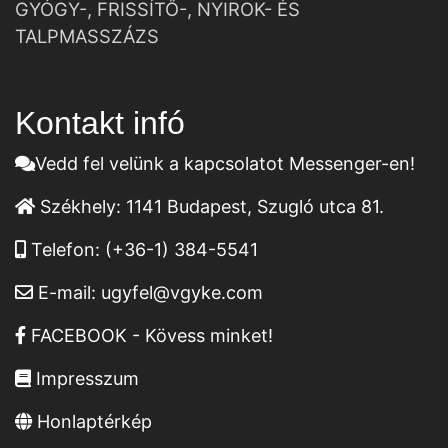
GYÓGY-, FRISSÍTŐ-, NYIROK- ÉS
TALPMASSZÁZS
Kontakt infó
Vedd fel velünk a kapcsolatot Messenger-en!
Székhely:
1141 Budapest, Szugló utca 81.
Telefon:
(+36-1) 384-5541
E-mail:
ugyfel@vgyke.com
FACEBOOK - Kövess minket!
Impresszum
Honlaptérkép