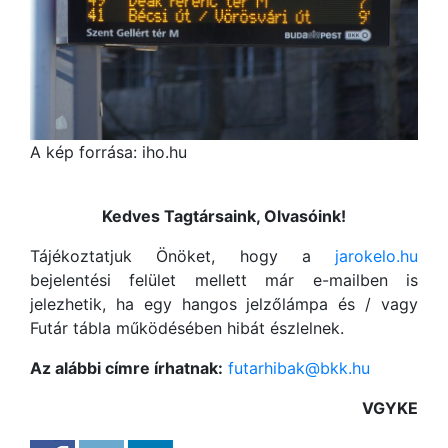
A kép forrása: iho.hu
Kedves Tagtársaink, Olvasóink!
Tájékoztatjuk Önöket, hogy a
jarokelo.hu
bejelentési felület mellett már e-mailben is
jelezhetik, ha egy hangos jelzőlámpa és / vagy
Futár tábla működésében hibát észlelnek.
Az alábbi címre írhatnak:
futarhibak@bkk.hu
VGYKE