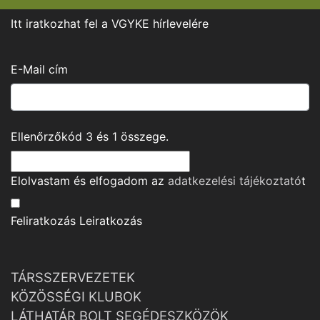
Itt iratkozhat fel a VGYKE hírlevelére
E-Mail cím
Ellenőrzőkód
3
és
1
összege.
Elolvastam és elfogadom az
adatkezelési tájékoztató
t
Feliratkozás
Leiratkozás
TÁRSSZERVEZETEK
KÖZÖSSÉGI KLUBOK
LÁTHATÁR BOLT SEGÉDESZKÖZÖK