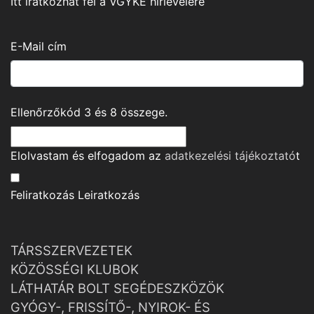
Itt iratkozhat fel a VGYKE hírlevelére
E-Mail cím
Ellenőrzőkód
3
és
8
összege.
Elolvastam és elfogadom az
adatkezelési tájékoztató
t
Feliratkozás
Leiratkozás
TÁRSSZERVEZETEK
KÖZÖSSÉGI KLUBOK
LÁTHATÁR BOLT SEGÉDESZKÖZÖK
GYÓGY-, FRISSÍTŐ-, NYIROK- ÉS