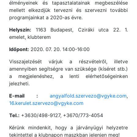
élményeinek és tapasztalatainak megbeszélése
mellett elkezdjük tervezni és szervezni további
programjainkat a 2020-as évre.
Helyszín:
1163 Budapest, Cziráki utca 22. 1.
emelet, klubterem
Időpont:
2020. 07. 20. 14:00-16:00
Visszajelzését várjuk a részvételről, illetve
amennyiben segítségre van szüksége (kíséret stb.)
a megjelenéshez, a lenti elérhetőségeinken
jelezheti.
E-mail :
angyalfold.szervezo@vgyke.com
,
16.kerulet.szervezo@vgyke.com
Tel.:
+3630/498-9127, +3670/773-4054
Kérünk mindenkit, hogy a járványügyi helyzetre
tekintettel a klubnapon maszkban jelenjen meg!