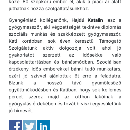
közel 80 szépkorú ember él, akik a piaci ár alatt
juthatnak hozzá szolgáltatásunkhoz.
Gyengénlátó kolléganőnk,
Hajdú Katalin
lesz a
gyógymasszőr, aki végzettségét tekintve diplomás
szociális munkás és szakképzett gyógymasszőr.
Kati korábban, sok éven keresztül Támogató
Szolgálatunk aktív dolgozója volt, ahol jó
gyakorlatot szerzett az idősekkel való
kapcsolattartásban és bánásmódban. Szociálisan
érzékeny, idős emberekkel bánni tudó munkatárs,
ezért jó szívvel ajánlottuk őt erre a feladatra.
Bízunk a hosszú távú gyümölcsöző
együttműködésben és Katiban, hogy sok kellemes
percet szerez majd az otthon lakóinak a
gyógyulás érdekében és tovább viszi egyesületünk
jó hírnevét.