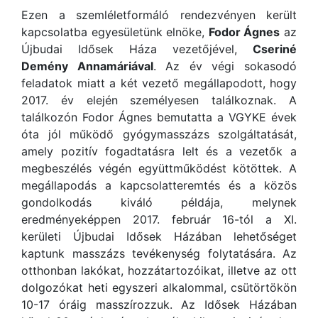
Ezen a szemléletformáló rendezvényen került
kapcsolatba egyesületünk elnöke,
Fodor Ágnes
az
Újbudai Idősek Háza vezetőjével,
Cseriné
Demény Annamáriával
. Az év végi sokasodó
feladatok miatt a két vezető megállapodott, hogy
2017. év elején személyesen találkoznak. A
találkozón Fodor Ágnes bemutatta a VGYKE évek
óta jól működő gyógymasszázs szolgáltatását,
amely pozitív fogadtatásra lelt és a vezetők a
megbeszélés végén együttműködést kötöttek. A
megállapodás a kapcsolatteremtés és a közös
gondolkodás kiváló példája, melynek
eredményeképpen 2017. február 16-tól a XI.
kerületi Újbudai Idősek Házában lehetőséget
kaptunk masszázs tevékenység folytatására. Az
otthonban lakókat, hozzátartozóikat, illetve az ott
dolgozókat heti egyszeri alkalommal, csütörtökön
10-17 óráig masszírozzuk. Az Idősek Házában