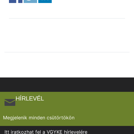
HÍRLEVÉL
Megjelenik minden csütörtökön
Itt iratkozhat fel a VGYKE hírlevelére