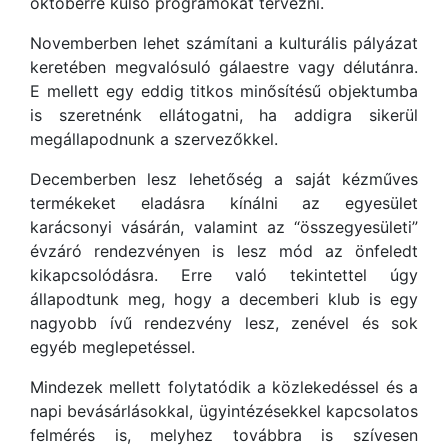
októberre külső programokat tervezni.
Novemberben lehet számítani a kulturális pályázat
keretében megvalósuló gálaestre vagy délutánra.
E mellett egy eddig titkos minősítésű objektumba
is szeretnénk ellátogatni, ha addigra sikerül
megállapodnunk a szervezőkkel.
Decemberben lesz lehetőség a saját kézműves
termékeket eladásra kínálni az egyesület
karácsonyi vásárán, valamint az “összegyesületi”
évzáró rendezvényen is lesz mód az önfeledt
kikapcsolódásra. Erre való tekintettel úgy
állapodtunk meg, hogy a decemberi klub is egy
nagyobb ívű rendezvény lesz, zenével és sok
egyéb meglepetéssel.
Mindezek mellett folytatódik a közlekedéssel és a
napi bevásárlásokkal, ügyintézésekkel kapcsolatos
felmérés is, melyhez továbbra is szívesen