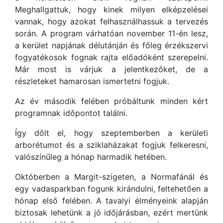
Meghallgattuk, hogy kinek milyen elképzelései
vannak, hogy azokat felhasználhassuk a tervezés
során. A program várhatóan november 11-én lesz,
a kerület napjának délutánján és főleg érzékszervi
fogyatékosok fognak rajta előadóként szerepelni.
Már most is várjuk a jelentkezőket, de a
részleteket hamarosan ismertetni fogjuk.
Az év második felében próbáltunk minden kért
programnak időpontot találni.
Így dőlt el, hogy szeptemberben a kerületi
arborétumot és a sziklaházakat fogjuk felkeresni,
valószínűleg a hónap harmadik hetében.
Októberben a Margit-szigeten, a Normafánál és
egy vadasparkban fogunk kirándulni, feltehetően a
hónap első felében. A tavalyi élményeink alapján
biztosak lehetünk a jó időjárásban, ezért mertünk