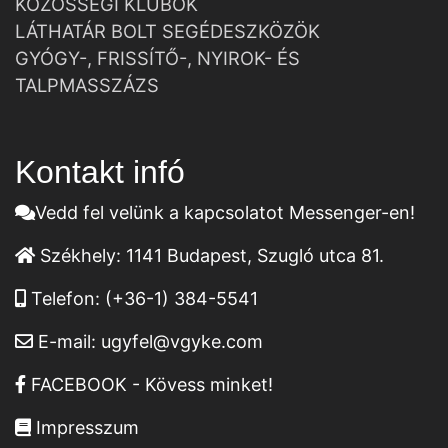
KÖZÖSSÉGI KLUBOK
LÁTHATÁR BOLT SEGÉDESZKÖZÖK
GYÓGY-, FRISSÍTŐ-, NYIROK- ÉS
TALPMASSZÁZS
Kontakt infó
Vedd fel velünk a kapcsolatot Messenger-en!
Székhely:
1141 Budapest, Szugló utca 81.
Telefon:
(+36-1) 384-5541
E-mail:
ugyfel@vgyke.com
FACEBOOK - Kövess minket!
Impresszum