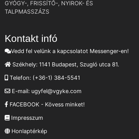
GYÓGY-, FRISSÍTŐ-, NYIROK- ÉS
TALPMASSZÁZS
Kontakt infó
Vedd fel velünk a kapcsolatot Messenger-en!
Székhely:
1141 Budapest, Szugló utca 81.
Telefon:
(+36-1) 384-5541
E-mail:
ugyfel@vgyke.com
FACEBOOK - Kövess minket!
Impresszum
Honlaptérkép