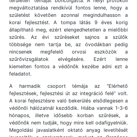
területén” témáját boncolgatta. A helyi protokoll
megváltoztatása rendkívül fontos lenne, hogy a
születést követően azonnal megindulhasson a
korai fejlesztést. A tompa látás 9 éves korig
állapítható meg, ezért elengedhetetlen a mielőbbi
szűrés. Az évi szűréseket sajnos a szülők
többsége nem tartja be, az óvodákban pedig
nincsenek megfelelő orvosi eszközök a
szűrővizsgálatok elvégésére. Ezért lenne
kiemelten fontos a védőnők kezébe adni ezt a
feladatot.
A harmadik csoport témája az “Elérhető
fejlesztések, fejlesztési út az integráció felé” volt.
A korai fejlesztésre való bekerülés elsődlegesen a
védőnői hálózatnál kezdődik. Hiába vannak 1-3-6
hónapos, illetve idősebb korban szűrések, a
védőnők nem tudják, hogy mire kell odafigyelniük.
Megoldási javaslatként oktató anyag levetítését