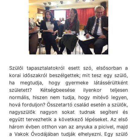
Szülői tapasztalatokról esett szó, elsősorban a
korai időszakról beszélgettek; mit tesz egy szülő,
ha megtudja, hogy gyermeke látássérültként
született? Kétségbeesése ilyenkor teljesen
normális, hiszen nem tudja, hogy mitévő legyen,
hová forduljon? Összetartó család esetén a szülők,
nagyszülők nagyon sokat tudnak segíteni és
együtt tervezhetik a következő lépéseket. Az első
három évben otthon van az anyuka a picivel, majd
a Vakok Óvodájában tudják elhelyezni. Egy szülő