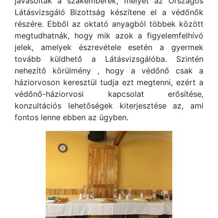
javasolták a szakemberek, melyet az Országos
Látásvizsgáló Bizottság készítene el a védőnők
részére. Ebből az oktató anyagból többek között
megtudhatnák, hogy mik azok a figyelemfelhívó
jelek, amelyek észrevétele esetén a gyermek
tovább küldhető a Látásvizsgálóba. Szintén
nehezítő körülmény , hogy a védőnő csak a
háziorvoson keresztül tudja ezt megtenni, ezért a
védőnő-háziorvosi kapcsolat erősítése,
konzultációs lehetőségek kiterjesztése az, ami
fontos lenne ebben az ügyben.