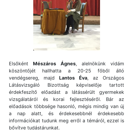
Elsőként
Mészáros Ágnes
, alelnökünk vidám
köszöntőjét hallhatta a 20-25 főből álló
vendégsereg, majd
Lantos Éva
, az Országos
Látásvizsgáló Bizottság képviselője tartott
érdekfeszítő előadást a látássérült gyermekek
vizsgálatáról és korai fejlesztéséről. Bár az
előadások többsége hasonló, mégis mindig van új
a nap alatt, és érdekesebbnél érdekesebb
információkat tudunk meg erről a témáról, ezzel is
bővítve tudástárunkat.