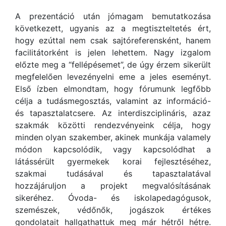
A prezentáció után jómagam bemutatkozása
következett, ugyanis az a megtiszteltetés ért,
hogy ezúttal nem csak sajtóreferensként, hanem
facilitátorként is jelen lehettem. Nagy izgalom
előzte meg a “fellépésemet”, de úgy érzem sikerült
megfelelően levezényelni eme a jeles eseményt.
Első ízben elmondtam, hogy fórumunk legfőbb
célja a tudásmegosztás, valamint az információ-
és tapasztalatcsere. Az interdiszciplináris, azaz
szakmák közötti rendezvényeink célja, hogy
minden olyan szakember, akinek munkája valamely
módon kapcsolódik, vagy kapcsolódhat a
látássérült gyermekek korai fejlesztéséhez,
szakmai tudásával és tapasztalatával
hozzájáruljon a projekt megvalósításának
sikeréhez. Óvoda- és iskolapedagógusok,
szemészek, védőnők, jogászok értékes
gondolatait hallgathattuk meg már hétről hétre.