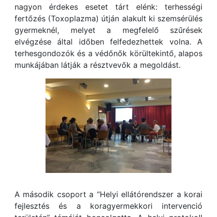
nagyon érdekes esetet tárt elénk: terhességi
fertőzés (Toxoplazma) útján alakult ki szemsérülés
gyermeknél, melyet a megfelelő szűrések
elvégzése által időben felfedezhettek volna. A
terhesgondozók és a védőnők körültekintő, alapos
munkájában látják a résztvevők a megoldást.
A második csoport a “Helyi ellátórendszer a korai
fejlesztés és a koragyermekkori intervenció