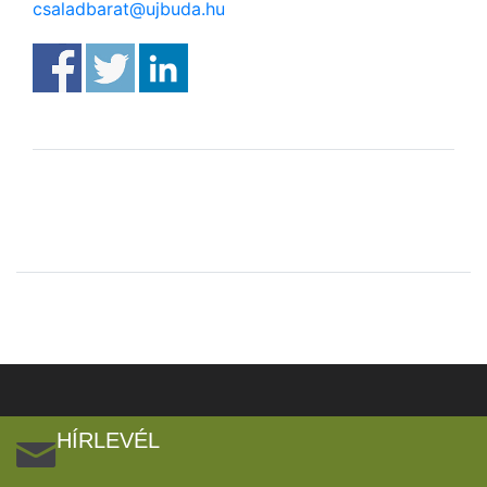
csaladbarat@ujbuda.hu
HÍRLEVÉL