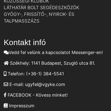
KÖZÖSSÉGI KLUBOK
LÁTHATÁR BOLT SEGÉDESZKÖZÖK
GYÓGY-, FRISSÍTŐ-, NYIROK- ÉS
TALPMASSZÁZS
Kontakt infó
Vedd fel velünk a kapcsolatot Messenger-en!
Székhely:
1141 Budapest, Szugló utca 81.
Telefon:
(+36-1) 384-5541
E-mail:
ugyfel@vgyke.com
FACEBOOK - Kövess minket!
Impresszum