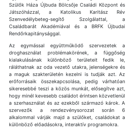
Szülők Háza Újbuda Bölcsője Családi Központ és
Játszóházzal, a Katolikus Karitász Rév
Szenvedélybeteg-segítő Szolgálattal, a
Családbarát Akadémiával és a BRFK Újbudai
Rendőrkapitánysággal.
Az egymással együttműködő szervezetek a
droghasználat problémakörének, a függőség
kialakulásának különböző területeit fedik le,
ráláthatnak az oda vezető utakra, jelenségekre és
a maguk szakterületén kezelni is tudják azt. Az
erőforrásaik összekapcsolása, pedig várhatóan
sikeresebbé teszi a közös munkát, elősegítve azt,
hogy minél kevesebb családot érintsen közvetlenül
a szerhasználat és az ezekből származó károk. A
szervezők a rendezvénysorozat során 6
alkalommal várják majd a szülőket, családokat a
különböző előadásokra, interaktív programokra.