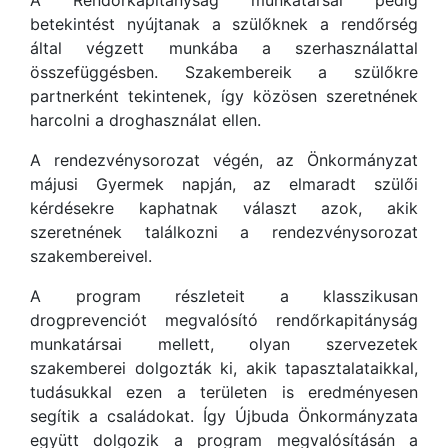
A Rendőrkapitányság munkatársai pedig
betekintést nyújtanak a szülőknek a rendőrség
által végzett munkába a szerhasználattal
összefüggésben. Szakembereik a szülőkre
partnerként tekintenek, így közösen szeretnének
harcolni a droghasználat ellen.
A rendezvénysorozat végén, az Önkormányzat
májusi Gyermek napján, az elmaradt szülői
kérdésekre kaphatnak választ azok, akik
szeretnének találkozni a rendezvénysorozat
szakembereivel.
A program részleteit a klasszikusan
drogprevenciót megvalósító rendőrkapitányság
munkatársai mellett, olyan szervezetek
szakemberei dolgozták ki, akik tapasztalataikkal,
tudásukkal ezen a területen is eredményesen
segítik a családokat. Így Újbuda Önkormányzata
együtt dolgozik a program megvalósításán a