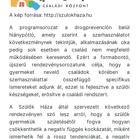
A kép forrása: http://szulokhaza.hu
A programsorozat a drogprevención belül
hiánypótló, amely szerint a szerhasználatot
következménynek tekintjük, alkalmazásának oka
pedig sok esetben a család nem megfelelő
működésében keresendő. Ezért a formabontó,
újszerű rendezvénysorozatunk célja, hogy a
gyermeket nevelő családok körében a
szerhasználattal összefüggő specifikus
ismereteket adjunk át, ezzel is fejlesztve a szülői
készségeket, erősítve a családi rendszert.
A Szülők Háza által szervezett következő
rendezvényen szó lesz arról, hogy a szülők
gyermekük születésétől fogva hogyan
csökkenthetik a negatív függés kockázatát, miként
ismerhetik fel a rossz tendenciákat, a negatív