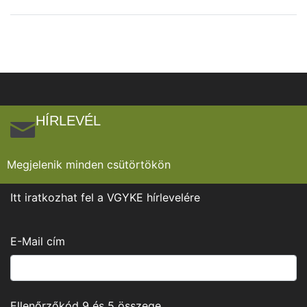
HÍRLEVÉL
Megjelenik minden csütörtökön
Itt iratkozhat fel a VGYKE hírlevelére
E-Mail cím
Ellenőrzőkód
9
és
5
összege.