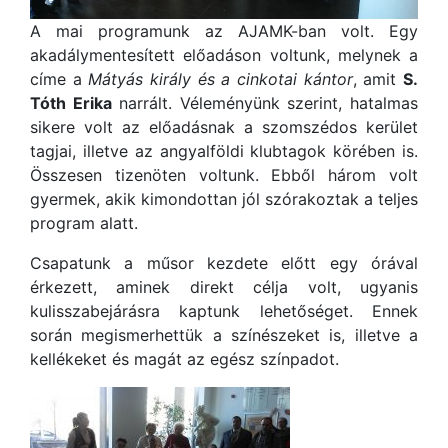
A mai programunk az AJAMK-ban volt. Egy
akadálymentesített előadáson voltunk, melynek a
címe a
Mátyás király és a cinkotai kántor
, amit
S.
Tóth Erika
narrált. Véleményünk szerint, hatalmas
sikere volt az előadásnak a szomszédos kerület
tagjai, illetve az angyalföldi klubtagok körében is.
Összesen tizenöten voltunk. Ebből három volt
gyermek, akik kimondottan jól szórakoztak a teljes
program alatt.
Csapatunk a műsor kezdete előtt egy órával
érkezett, aminek direkt célja volt, ugyanis
kulisszabejárásra kaptunk lehetőséget. Ennek
során megismerhettük a színészeket is, illetve a
kellékeket és magát az egész színpadot.