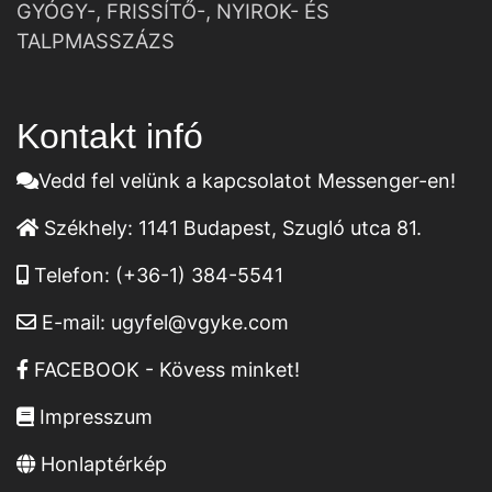
GYÓGY-, FRISSÍTŐ-, NYIROK- ÉS
TALPMASSZÁZS
Kontakt infó
Vedd fel velünk a kapcsolatot Messenger-en!
Székhely:
1141 Budapest, Szugló utca 81.
Telefon:
(+36-1) 384-5541
E-mail:
ugyfel@vgyke.com
FACEBOOK - Kövess minket!
Impresszum
Honlaptérkép