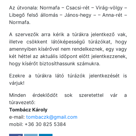
Az útvonala: Normafa – Csacsi-rét – Virág-völgy –
Libegő felső állomás – János-hegy – – Anna-rét –
Normafa.
A szervezők arra kérik a túrákra jelentkező vak,
illetve csökkent látóképességű túrázókat, hogy
amennyiben kísérővel nem rendelkeznek, egy vagy
két héttel az aktuális időpont előtt jelentkezzenek,
hogy kísérőt biztosíthassunk számukra.
Ezekre a túrákra látó túrázók jelentkezését is
várjuk!
Minden érdeklődőt sok szeretettel vár a
túravezető:
Tombácz Károly
e-mail:
tombaczk@gmail.com
mobil: +36 30 825 5384