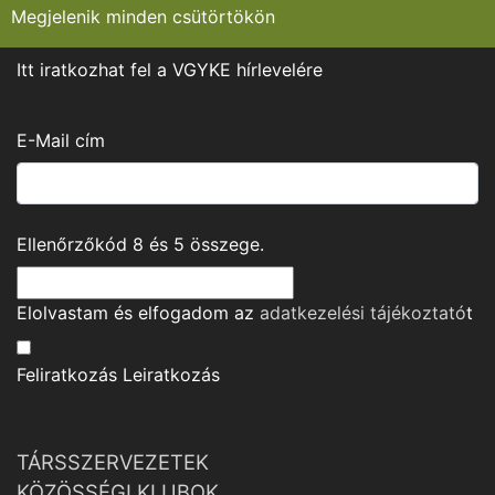
Megjelenik minden csütörtökön
Itt iratkozhat fel a VGYKE hírlevelére
E-Mail cím
Ellenőrzőkód
8
és
5
összege.
Elolvastam és elfogadom az
adatkezelési tájékoztató
t
Feliratkozás
Leiratkozás
TÁRSSZERVEZETEK
KÖZÖSSÉGI KLUBOK